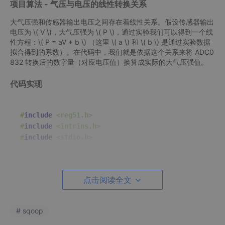
项目算法 - 气压与电压的线性转换关系
大气压强和传感器输出电压之间存在着线性关系。假设传感器输出
电压为 \( V \)，大气压强为 \( P \)，通过实验我们可以得到一个线
性方程：\( P = aV + b \) （这里 \( a \) 和 \( b \) 是通过实验数据
拟合得到的系数）。在代码中，我们就是依据这个关系来将 ADC0
832 转换后的数字量（对应电压值）换算成实际的大气压强值。
代码实现
#
include
<reg51.h>
#
include
<intrins.h>
#
include
<stdio.h>
// 定义 ADC0832 端口
sbit CS = P2^
0
;

点击阅读全文
sbit 
CLK
 = P2^
1
;

sbit DIO = P2^
2
;

# sqoop
// 数码管段码表