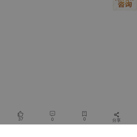
            Alarm();

        }

    }

}

// 读取 ADC0832 的函数
unsigned
char
 ReadADC0832(
unsigned
char
 channel) {

unsigned
char
 i, dat = 
0
;

    CS = 
1
;

    _nop_();

    _nop_();

    CS = 
0
;

    _nop_();

    _nop_();

// 发送通道选择位
if
(channel == 
1
) {

37
0
0
        DIO = 
1
;

分享
    } 
else
 {

        DIO = 
0
;
