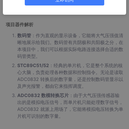
很多电子爱好者的心头好。今天咱们就来聊聊基于 51 的数码管大
气压强检测系统，这个系统能实时显示大气压力值，当压力超过设
定阈值后，还会有声光报警提示，是不是超实用！
项目器件解析
数码管
：作为直观的显示设备，它能将大气压强值清
晰地展示给我们。数码管有共阴极和共阳极之分，在
本项目中，我们可以根据实际电路连接选择合适的数
码管类型。
STC89C51/52
：经典的单片机，它是整个系统的核
心大脑，负责处理各种数据和控制指令。无论是读取
ADC0832 转换后的数字量，还是控制数码管显示以
及声光报警，都由它来指挥调度。
ADC0832 数模转换芯片
：由于大气压强传感器输
出的是模拟电压信号，而单片机只能处理数字信号，
ADC0832 就派上用场了，它能将模拟电压转换为单
片机可识别的数字量。