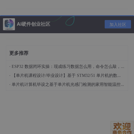
unsigned
char
 code SEG_TABLE[] = {
0x3F
, 
0x06
, 
0x5B
,
// 数码管位选端口
unsigned
char
 code DIGIT_PORT[] = {
0xfe
, 
0xfd
, 
0xfb
AI硬件创业社区
加入社区
// 设定阈值
unsigned
int
 threshold = 
1000
;  
// 这里设定为 100
// 函数声明
更多推荐
unsigned
char
 ReadADC0832(
unsigned
char
void
 Display(
unsigned
int
·
void
 Alarm(
void
);

ESP32 数据闭环实操：现成练习数据怎么用，命令怎么敲，代码写了啥
·
【单片机课程设计/毕业设计】基于 STM32/51 单片机的数码管显示距离报警硬件系统设计 基于 51/STM32 单片机的车载简易超声测距报警模块设计（022901）
void
 main() {

·
单片机计算机毕设之基于单片机光感门检测的家用智能温控冰箱硬件系统设计 基于单片机的双路温度实时显示与自动制冷调控装置开发（023101）
unsigned
int
 pressure_value;

while
(
1
) {

// 读取 ADC0832 转换后的值，假设通道 0 连接压
unsigned
char
 adc_value = ReadADC0832(
0
);

// 根据线性关系换算成压强值，这里只是示例换算公
        pressure_value = (
unsigned
int
)(adc_value *
        Display(pressure_value);

if
(pressure_value > threshold) {
