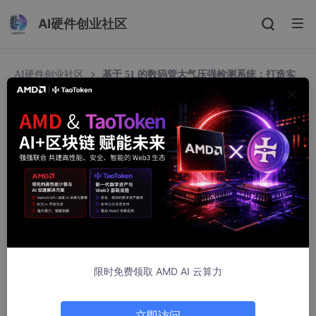
AI硬件创业社区
AI硬件创业社区
基于 51 的数码管大气压强检测系统：打造实
用的气压监测利器
基于 51 的数码管大气压强检测系统：打造实用的气
压监测利器
zWLzTRxDJb
1329人浏览 · 2026-03-03 16:30:00
基于51的数码管大气压强检测系统 项目简介: 实时显示大气压力
值，当超过设定阈值后，有声光报警提示。 探测范围:15-115kpa,
误差0.3。 项目器件: 数码管、STC89C51/52、ADC0832数模转
换芯片 项目算法：气压与电压的线性转换关系，注释有。 发挥清
限时免费领取 AMD AI 云算力
单：代码+仿真图
在电子制作的世界里，基于 51 单片机开发实用的检测系统一直是
立即访问