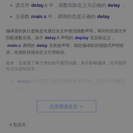
源文件
delay
.c
中，函数实际定义为正确的
delay
；
主函数
main
.c
中，调用的也是正确的
delay
。
编译器的执行逻辑是先通过头文件查找函数声明，再到对应源文件
匹配函数实现。由于
delay
.h
声明的
deplay
无实际定义，
main
.c
调用的
delay
无有效声明，因此编译阶段报隐式声明错
误，链接阶段报未定义引用错误。
此外，还发现了两个潜在的不规范问题，虽不影响编译，但可能导
致后续逻辑异常：
delay
.h
的宏定义前后存在多余空格，违反代码编写
规范；
main
.c
中
delay
(
0
xFFFFF)
的参数超出 51 单片机
点击阅读全文
unsigned
int
的 16 位范围（最大值 0xFFFF），会
导致数值截断，影响延时效果。
# 数据库
2. 针对性修复方案