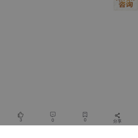
删除
delay
.h
宏定义的多余空格，保持代码整洁；
将
main
.c
中
delay
的参数调整为 16 位范围内的
0xFFFF
，适配 51 单片机的变量类型：
c
运行
// main.c 延时参数修正
delay
(
0
xFFFF); 
// 替换原0xFFFFF，避免数值截断
3. 核心总结
51 单片机模块化编程中，头文件（.h）与源文件（.c）的关联是基
3
0
0
分享
础，
函数名、变量类型、参数格式的一致性
是编译通过的前提，哪
怕一个字母的拼写错误，都会导致编译器无法识别匹配，引发系列
报错。