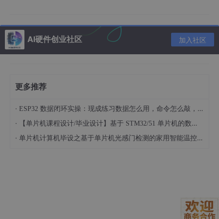
（1）统一函数名，修正拼写错误
修改
delay
AI硬件创业社区
.h
中的函数声明，将
deplay
改为
delay
，保证头文
加入社区
件声明、源文件定义、主函数调用三者完全一致：
c
运行
更多推荐
·
ESP32 数据闭环实操：现成练习数据怎么用，命令怎么敲，代码写了啥
// delay.h 修正后代码
·
【单片机课程设计/毕业设计】基于 STM32/51 单片机的数码管显示距离报警硬件系统设计 基于 51/STM32 单片机的车载简易超声测距报警模块设计（022901）
#
ifndef
 _DELAY_H_
#
define
 _DELAY_H_
·
单片机计算机毕设之基于单片机光感门检测的家用智能温控冰箱硬件系统设计 基于单片机的双路温度实时显示与自动制冷调控装置开发（023101）
extern
void
delay
(
unsigned
int
 a)
; 
// 去掉多余字母e
#
endif
（2）规范代码书写，规避数值截断