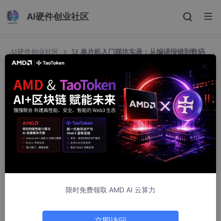
AI硬件创业社区
AI硬件创业社区
51 单片机入门踩坑实录：从编译报错到数码
管显示 1234 的完整解决
51 单片机入门踩坑实录：从编译报错到数码管显示
1234 的完整解决
2401_85893688
518人浏览 · 2026-03-19 17:42:20
作为 51 单片机的入门学习者，想必不少人都经历过「代
码编译无报错，硬件却毫无反应」的崩溃时刻。笔者在入
限时免费领取 AMD AI 云算力
门实操中，就遇到了
main
.c
中
delay
函数编译报错、修
复后数码管又无法正常显示 1234 的问题，踩遍了语法、
立即访问