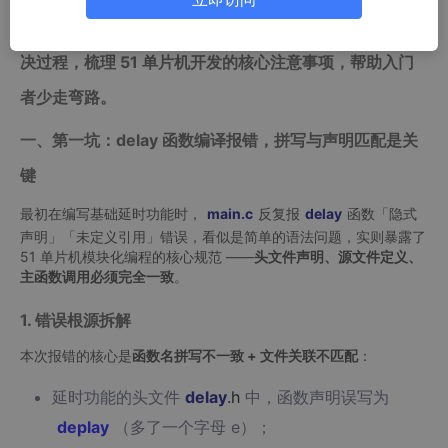
逻辑、硬件适配的各类坑。本文将完整复盘问题排查与解
决过程，梳理 51 单片机开发的核心注意事项，帮助入门
者少走弯路。
一、第一坑：delay 函数编译报错，拼写与声明匹配是关
键
最初在编写基础延时功能时，
main
.c
反复报
delay
函数「隐式
声明」「未定义引用」错误，看似是简单的语法问题，实则暴露了
51 单片机模块化编程的核心规范 ——
头文件声明、源文件定义、
主函数调用必须完全一致
。
1. 错误根源拆解
本次报错的核心是
函数名拼写不一致 + 文件关联不匹配
：
延时功能的头文件
delay
.h
中，函数声明误写为
deplay
（多了一个字母 e）；