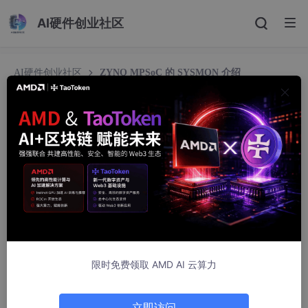
AI硬件创业社区
AI硬件创业社区
ZYNQ MPSoC 的 SYSMON 介绍
ZYNQ MPSoC 的 SYSMON 介绍
LEEE@FPGA
997人浏览 · 2025-07-03 10:09:53
1 概述
SYSMON (System Monitor) 是 Xilinx ZYNQ UltraScale+ MPSo
C 器件中集成的系统监控模块，用于监测芯片的工作状态和环境参
数。它是一个重要的硬件资源，可以帮助开发者了解系统的运行状
限时免费领取 AMD AI 云算力
况并进行必要的调整。
PL SYSMON 使用 VCCAUX 和 VCCADC 作为供电电压，当 PS
访问 PL SYSMON 时，需要额外的 VCCINT 供电。 PS 端可以通
立即访问
过寄存器组配置 PL SYSMON。 PL SYSMON 的控制和配置寄存