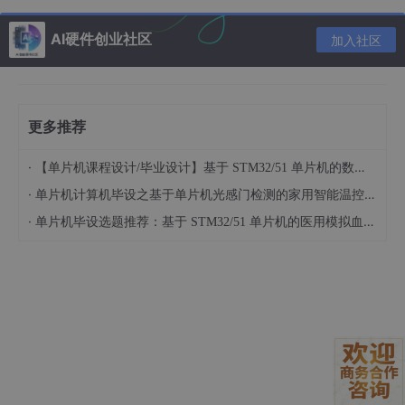
2)12位逐次逼近型ADC
3)电压和温度传感器
AI硬件创业社区
加入社区
4)校准电路
5)控制和状态寄存器
6)中断逻辑
更多推荐
4 访问方式
SYSMON 可以通过以下方式访问：
·
【单片机课程设计/毕业设计】基于 STM32/51 单片机的数码管显示距离报警硬件系统设计 基于 51/STM32 单片机的车载简易超声测距报警模块设计（022901）
通过PS（处理系统）访问：
·
通过APB接口（地址映射到PS地址空间）
单片机计算机毕设之基于单片机光感门检测的家用智能温控冰箱硬件系统设计 基于单片机的双路温度实时显示与自动制冷调控装置开发（023101）
可使用Linux驱动程序或裸机程序访问
·
单片机毕设选题推荐：基于 STM32/51 单片机的医用模拟血糖声光提醒设备开发 单片机驱动 LCD1602 的模拟血糖上下限报警系统设计（023501）
通过PL（可编程逻辑）访问：
通过AXI SYSMON IP核
在Vivado设计中添加SYSMON IP
典型应用场景
系统健康监测
热管理（动态调整时钟频率或电压）
电源完整性验证
环境监测（配合外部传感器）
系统调试和性能优化