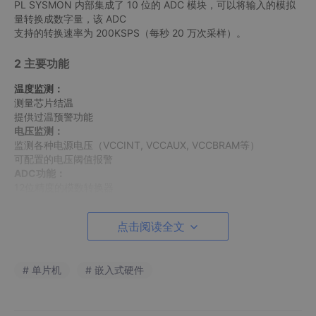
PL SYSMON 内部集成了 10 位的 ADC 模块，可以将输入的模拟
量转换成数字量，该 ADC
支持的转换速率为 200KSPS（每秒 20 万次采样）。
2 主要功能
温度监测：
测量芯片结温
提供过温预警功能
电压监测：
监测各种电源电压（VCCINT, VCCAUX, VCCBRAM等）
可配置的电压阈值报警
ADC功能：
12位精度的模数转换器
可测量外部模拟信号
报警系统：
点击阅读全文
可配置的上限/下限报警
中断或事件触发能力
# 单片机
# 嵌入式硬件
3 系统架构
SYSMON 模块包含以下主要组件：
1)模拟多路复用器