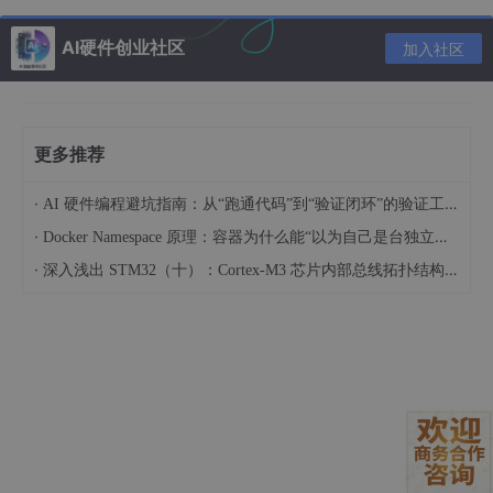
项目首页
AI硬件创业社区
加入社区
以浮点运算实现的 PID 控制库，有浮点运算单元的单片机会比较
舒服。
以下代码描述了库的基本用法，输入和输出功能应由最终用户提
供。
更多推荐
#
include
"PID.h"
·
AI 硬件编程避坑指南：从“跑通代码”到“验证闭环”的验证工程实战
·
Docker Namespace 原理：容器为什么能“以为自己是台独立的机器“
// Structure to strore PID data and pointer to PID 
·
深入浅出 STM32（十）：Cortex-M3 芯片内部总线拓扑结构与统一编址机制解析
struct
pid_controller
pid_t
 pid;

// Control loop input,output and setpoint variables
float
 input = 
0
, output = 
0
float
 setpoint = 
15
;

// Control loop gains
float
 kp = 
2.5
, ki = 
1.0
, kd = 
1.0
;
