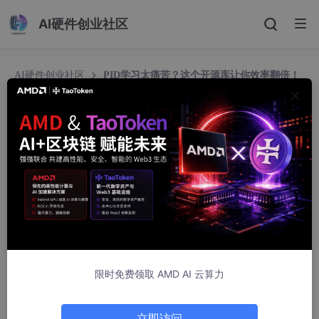
AI硬件创业社区
AI硬件创业社区
PID学习太痛苦？这个开源库让你效率翻倍！
PID学习太痛苦？这个开源库让你效率翻倍！
小麦大叔
853人浏览 · 2025-07-30 22:22:42
大家好，我是麦鸽，今天推荐一个PID开源库。
PID控制原理
PID（比例-积分-微分）是一种闭环控制算法，通过误差信号动态
调整输出：
限时免费领取 AMD AI 云算力
比例（P）
：实时误差的比例放大，快速响应但易振荡。
立即访问