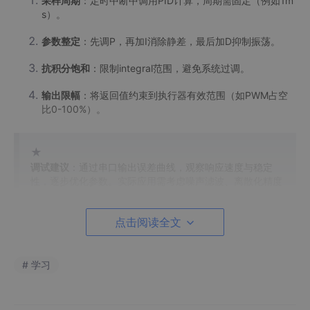
采样周期
：定时中断中调用PID计算，周期需固定（例如1m
s）。
参数整定
：先调P，再加I消除静差，最后加D抑制振荡。
抗积分饱和
：限制integral范围，避免系统过调。
输出限幅
：将返回值约束到执行器有效范围（如PWM占空
比0-100%）。
★
调试建议
：通过串口输出误差曲线，观察响应速度与稳定
性，逐步优化参数。实际应用需考虑噪声滤波、离散化精度
等问题。
点击阅读全文
PID 库
# 学习
项目地址：https://github.com/geekfactory/PID