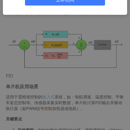
积分（I）
：累积历史误差，消除静态偏差，但可能过调。
微分（D）
：预测误差变化趋势，抑制超调和振荡。
PID
单片机应用场景
适用于需精准控制的
嵌入式
系统，如：电机调速、温度控制、平衡
车姿态控制等。传感器采集实时数据，单片机计算PID输出并驱动
执行器（如PWM信号控制加热器或电机）。
关键要点