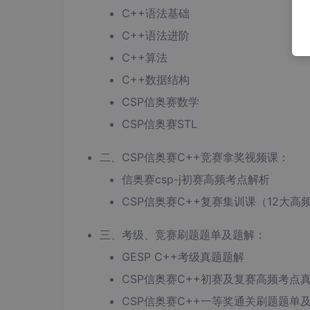
C++语法基础
C++语法进阶
C++算法
C++数据结构
CSP信奥赛数学
CSP信奥赛STL
二、CSP信奥赛C++竞赛拿奖视频课：
信奥赛csp-j初赛高频考点解析
CSP信奥赛C++复赛集训课（12大
三、考级、竞赛刷题题单及题解：
GESP C++考级真题题解
CSP信奥赛C++初赛及复赛高频考点
CSP信奥赛C++一等奖通关刷题题单