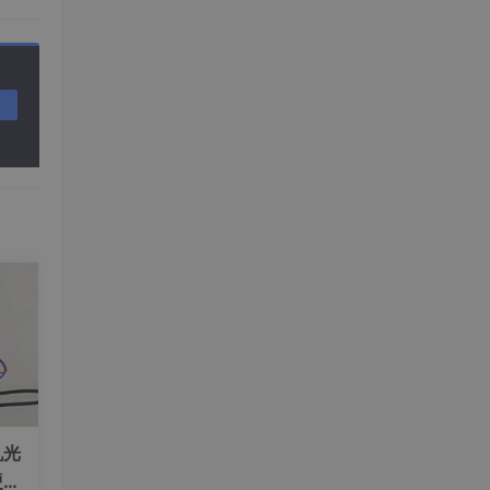
机光
硬件