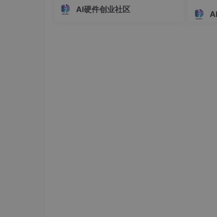
数据采集和实时控制。详细说明了操作
离报警
AI硬件创业社区
步骤、依赖环境、文件结构和代码功
A
32 
能，强调先用模拟数据跑通流程再接入
警模块
真机的学习方法。配套代码实现了从数
据采集、质检、模型训练到实时推理的
完整闭环，适合物联网和边缘