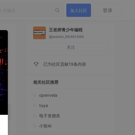
登录
加入社区
王老师青少年编程
@weixin_66461496
关注
已为社区贡献19条内容
相关社区推荐
openvela
tuya
电子发烧友
小智AI