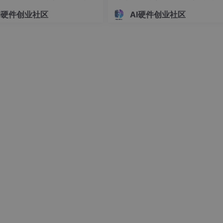
硬件系统设计 基于 51/STM
系统设计 基于单片机的双路温
I硬件创业社区
AI硬件创业社区
单片机的车载简易超声测距报
时显示与自动制冷调控装置开
设计（022901）
（023101）