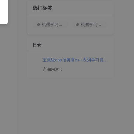
热门标签
机器学习入门
机器学习基础知识
目录
宝藏级csp信奥赛c++系列学习资料，快来围观
详细内容：