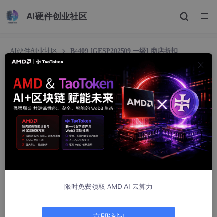
AI硬件创业社区
AI硬件创业社区
B4409 [GESP202509 一级] 商店折扣
B4409 [GESP202509 一级] 商店折扣
m0_65608962
614人浏览 · 2025-10-09 17:43:30
B4409 [GESP202509 一级] 商店折扣
题目描述
商店正在开展促销活动，给出了两种方案的折扣优惠。第一种方案
限时免费领取 AMD AI 云算力
x
y
n
是购物满
元减
元；第二种方案是直接打
折，也就是说价格
x
y
n
x
n/
/10
y
x,
,
,
n
1
1
≤
<
变为原先的
。这里的
均是正整数，并且
n
x
y
n
y
x
1
1
≤
<
1
10
y,
≤
，
。
n
立即访问