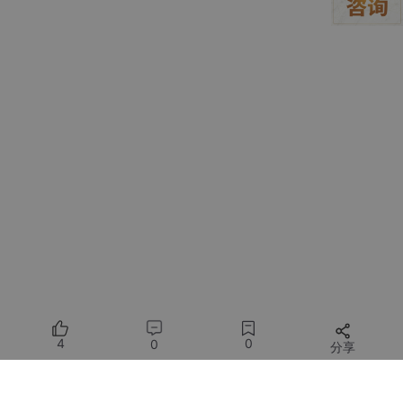
	ios :: 
sync_with_stdio
(
0
);	
// 提高cin、cout的
\l
n
q
	ll x, y, n, p;

e
<
p
double
 sum1 = 
0
, sum2 = 
0
;

q
1
\l
	cin >> x >> y >> n >> p;

y
0
e
<
q
//方案1
x
1
if
(p >= x){

\l
0
		sum1 = p - y;

e
0
	} 

q
else
{

1
		sum1 = p;

0
	}

0
//方案2 
	sum2 = p * (n / 
10.0
); 

	cout << fixed << 
setprecision
(
2
) << 
min
(sum1, s
4
0
0
分享
所有评论(0)
return
0
;

}
