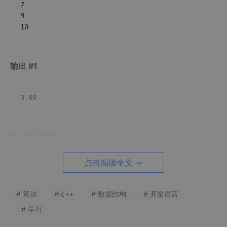
7

9

输出 #1
3
.
00
输入输出样例 #2
输入 #2
点击阅读全文
8

# 算法
# c++
# 数据结构
# 开发语言
7

# 学习
2
