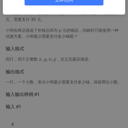
≤
0
n
y
需要注意的是，第一种方案中满减优惠只能使用一次。例如购物满
n
n/
x,
<
1
10
3
3
3
33
3
3
元减
元时，若挑选了价格总和为
元的物品，只能减免
<
1
y,
x
0
3
3
30
3
3
元，需要支付
元。
1
0
n
1
1
0
3
0
\l
p
小明在商店挑选了价格总和为
元的物品，结账时只能使用一种
p
0
3
3
1
e
优惠方案。小明最少需要支付多少钱呢？
p
0
\l
q
e
y
输入格式
q
<
x,
,
,
,
四行，四个正整数
n
，含义见题目描述。
x
x
y
n
p
y,
<
输出格式
n,
1
p
0
一行，一个小数，表示小明最少需要支付多少钱，保留两位小数。
x,
y,
输入输出样例 #1
n,
p
输入 #1
8
