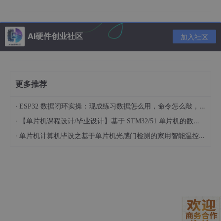
输出 #2
AI硬件创业社区
加入社区
2
.
20
更多推荐
说明/提示
·
ESP32 数据闭环实操：现成练习数据怎么用，命令怎么敲，代码写了啥
1
1
≤
<
≤
100
1
1
≤
<
10
1
1
≤
对于所有测试点，保证
·
，
，
【单片机课程设计/毕业设计】基于 STM32/51 单片机的数码管显示距离报警硬件系统设计 基于 51/STM32 单片机的车载简易超声测距报警模块设计（022901）
y
x
n
≤
100
≤
≤
≤
。
p
·
单片机计算机毕设之基于单片机光感门检测的家用智能温控冰箱硬件系统设计 基于单片机的双路温度实时显示与自动制冷调控装置开发（023101）
y
n
p
<
<
≤
#
include
<bits/stdc++.h>
x
1
1
≤
0
0
using
namespace
1
1
0
typedef
long
long
 ll;	
// 严格要求
0
\l
1
0
e
\l
int
main
()
{

1
q
e