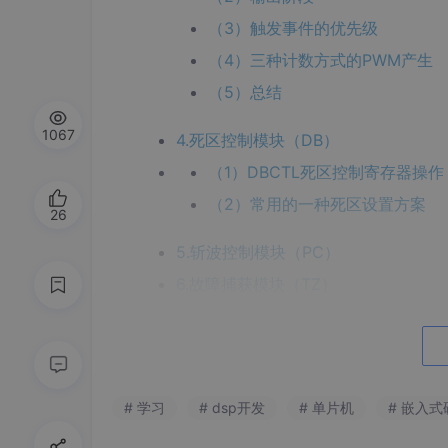
（3）触发事件的优先级
（4）三种计数方式的PWM产生
（5）总结
1067
4.死区控制模块（DB）
（1）DBCTL死区控制寄存器操作
（2）常用的一种死区设置方案
26
5.斩波控制模块（PC）
6.故障捕获模块（TZ）
7.事件触发触发模块（ET）
（a）中断功能
（b）产生ADC启动信号
# 学习
# dsp开发
# 单片机
# 嵌入式
三、相关寄存器与位功能解释汇总