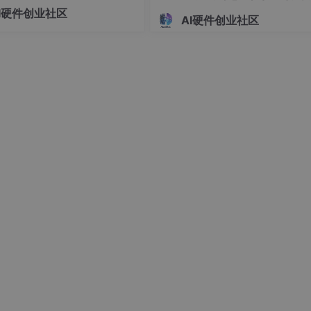
逻辑，提供可落地的闭环方案，
编址机制解析
I硬件创业社区
置DB、PC相关寄存器值
 AI 硬件开发的 80% 收尾陷
AI硬件创业社区
DSP的ePWM模块密不可分
，有条件直接看课本效果更好
制功率输出的模式，主要由三部分组成：占空比Tpn/T、脉冲宽
的周期，脉冲的宽度，脉冲起落的时间，一个周期内的脉冲个数
个要素都要顾及，需要灵活配置。