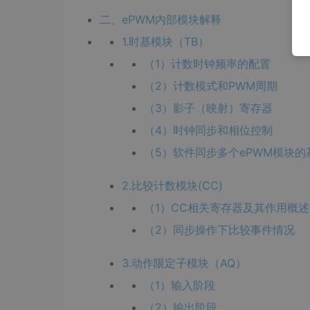
二、ePWM内部模块解释
1.时基模块（TB）
（1）计数时钟频率的配置
（2）计数模式和PWM周期
（3）影子（映射）寄存器
（4）时钟同步和相位控制
（5）软件同步多个ePWM模块的
2.比较计数模块(CC)
（1）CC相关寄存器及其作用概述
（2）同步操作下比较事件情况
3.动作限定子模块（AQ）
（1）输入阶段
（2）输出阶段