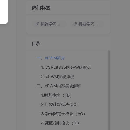
热门标签
机器学习入门
机器学习基础知识
目录
一、ePWM简介
1. DSP28335的ePWM资源
2. ePWM实现原理
二、ePWM内部模块解释
1.时基模块（TB）
2.比较计数模块(CC)
3.动作限定子模块（AQ）
4.死区控制模块（DB）