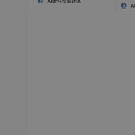
AI硬件创业社区
的核心
A
（7）初始化死区模块、斩波模块，即配
帮你避开
阱。
（8）使能时基计数器时钟
五、ePwm呼吸灯实验
ePWM模块是TI DSP
最重要
的模块
DSP之所以能够在电源、电机控制应用广泛与
本文大量参考《手把手叫你学DSP》这本书
一、ePWM简介
PWM（脉冲宽度调制）通过控制调节脉冲宽度控
on、脉冲周期T
单周期的PWM波形很简单，主要就是控制脉冲
事实是产生PWM波形时，要结合实际应用，每