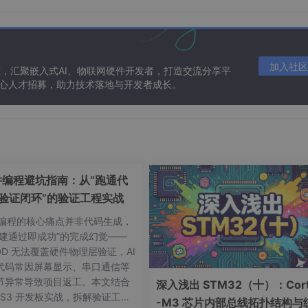
加入社区
态，汇聚嵌入式AI、物联网硬件开发者，打造交流分享平
 核心人才招募，助力技术落地与开发者成长。
总
硬件编程避坑指南：从“跑通代
模块时钟
“验证闭环”的验证工程实战
始化配置
硬件编程的核心痛点并非代码生成，
构建通过即成功”的完成幻觉——
关寄存器值
DD 无法覆盖硬件物理层验证，AI
关寄存器值
代码常因屏幕显示、串口通信等
节异常导致项目返工。本文结合
Q相关寄存器值
深入浅出 STM32（十）：Cort
2-S3 开发板实战，拆解验证工程
-M3 芯片内部总线拓扑结构与
T相关寄存器值