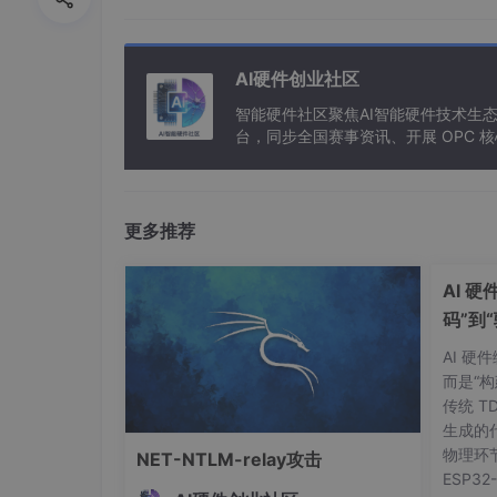
1.时基模块相应寄存器汇总
2.计数比较相应寄存器汇总
AI硬件创业社区
3.动作模块寄存器汇总
智能硬件社区聚焦AI智能硬件技术生
4.死区模块寄存器汇总
台，同步全国赛事资讯、开展 OPC
5.斩波模块寄存器汇总
6.错误联防（故障捕获）模块寄存器汇
7.事件触发模块寄存器汇总
更多推荐
四、PWM输出配置步骤
AI 
（1）使能ePWM外设时钟及失能时基
码”到
（2）开启ePWM对应GPIO时钟及初
AI 
而是“
（3）初始化时基模块，即配置TB相
传统 T
（4）初始化比较模块，即配置CC相
生成的
物理环
（5）初始化动作限定模块，即配置A
NET-NTLM-relay攻击
ESP3
（6）初始化事件触发模块，即配置E