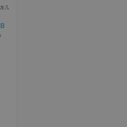
发几
%B
A