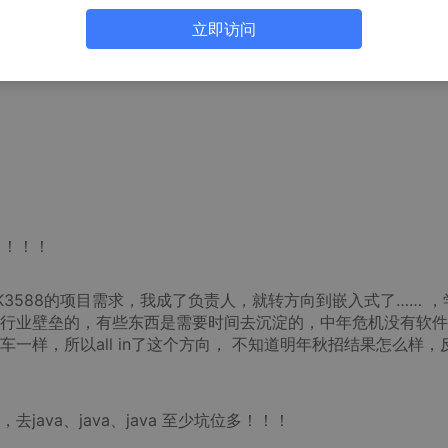
立即访问
！！！！
3588的项目需求，我成了负责人，就转方向到嵌入式了…… ，
行业壁垒的，有些东西是需要时间去沉淀的，中年危机没有软件
一样，所以all in了这个方向， 不知道明年秋招结果怎么样，
ava、java、java 至少坑位多！！！