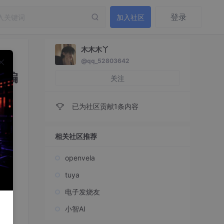
登录
加入社区
木木木丫
@qq_52803642
r编
关注
已为社区贡献1条内容
相关社区推荐
openvela
tuya
电子发烧友
小智AI