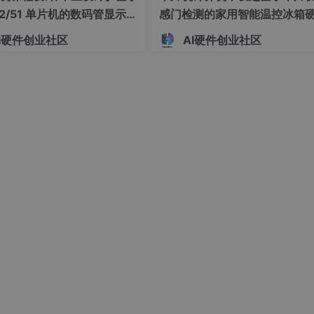
32/51 单片机的数码管显示距
感门检测的家用智能温控冰箱
硬件系统设计 基于 51/STM
系统设计 基于单片机的双路温
I硬件创业社区
AI硬件创业社区
单片机的车载简易超声测距报
时显示与自动制冷调控装置开
设计（022901）
（023101）
I0 这个上面插这的