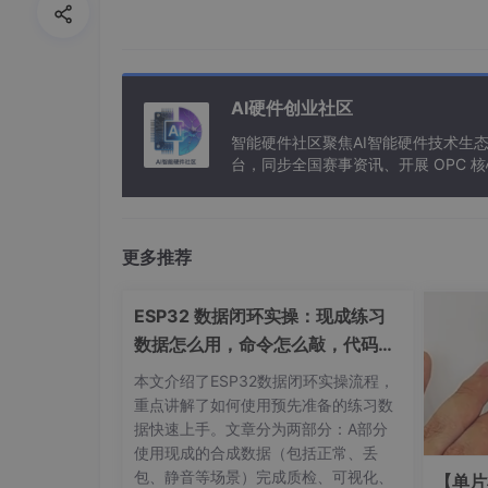
AI硬件创业社区
智能硬件社区聚焦AI智能硬件技术生
对应用的mipi屏幕就是买开发板对应送的这个
台，同步全国赛事资讯、开展 OPC
首先针对：正点原子RK3588这一开发板 你要成功
更多推荐
（1）关闭开机动画
Logcat
ESP32 数据闭环实操：现成练习
直接修改设备树里面的文件就行 （做到第六期
数据怎么用，命令怎么敲，代码写
没啥坑点的 照着做就行）
了啥
本文介绍了ESP32数据闭环实操流程，
重点讲解了如何使用预先准备的练习数
据快速上手。文章分为两部分：A部分
使用现成的合成数据（包括正常、丢
包、静音等场景）完成质检、可视化、
【单片