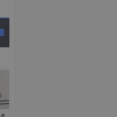
应该是
机光