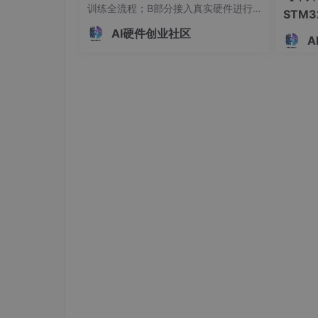
训练全流程；B部分接入真实硬件进行
STM
数据采集和实时控制。详细说明了操作
离报警
AI硬件创业社区
步骤、依赖环境、文件结构和代码功
A
32 
能，强调先用模拟数据跑通流程再接入
警模块
真机的学习方法。配套代码实现了从数
据采集、质检、模型训练到实时推理的
完整闭环，适合物联网和边缘
因为我的开发板上只连接了这个mipi屏幕 在DS