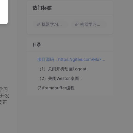
热门标签
机器学习入门
机器学习基础知识
目录
项目源码：https://gitee.com/Mu798/project/tree/master/%E7%94%B5%E5%AD%90%E4%BA%A7%E5%93%81%E9%87%8F%E4%BA%A7%E5%B7%A5%E5%85%B7
（1）关闭开机动画Logcat
（2）关闭Weston桌面：
(3)framebuffer编程
学习
开发
反正