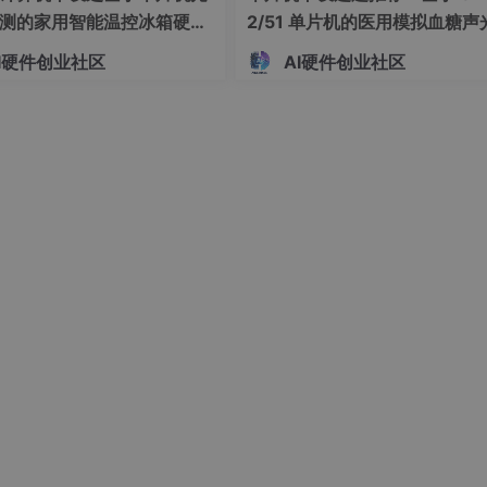
测的家用智能温控冰箱硬件
2/51 单片机的医用模拟血糖声
析
解决方案
计 基于单片机的双路温度实
醒设备开发 单片机驱动 LCD16
I硬件创业社区
AI硬件创业社区
与自动制冷调控装置开发
的模拟血糖上下限报警系统设
 Key/Secret Key 填反；2. 未
1. 登录百度云控制台→“语音技术
101）
（023501）
语音合成” 服务
→“应用管理”，确认 Key 顺序；2
控制台开通 “语音合成” 服务（
未开通）
TTP API 传输大文本（>100
改用 WebSocket 协议（适合长
本），或分批次合成（每批≤50
字）
“精品版音色”（免费额度仅支
调用时指定 “per=0”（基础男
版）
或在控制台查看 “额度使用明细”
行跑通）：