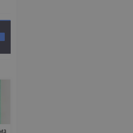
无
业
 万字
M3