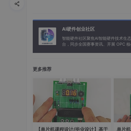
示、中小规模文
（如温度提醒）
AI硬件创业社区
价格（超免费额度后）
基础版：0.3 元 
智能硬件社区聚焦AI智能硬件技术生
符；精品版：1.5 
台，同步全国赛事资讯、开展 OPC
符
三、分 API 详解：选型建议 + 
更多推荐
1. 百度智能云 TTS—— 新手首选，
选型建议：
适合人群：零基础开发者、需要长期免费测试的
优先场景：中文播报（无方言需求）、需要情
必踩坑与解决方案：
【单片机课程设计/毕业设计】基于
单片机