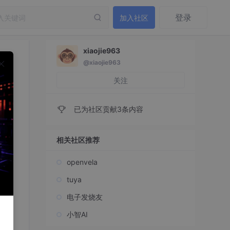
登录
加入社区
xiaojie963
@xiaojie963
用代
关注
已为社区贡献3条内容
相关社区推荐
openvela
代
tuya
电子发烧友
小智AI