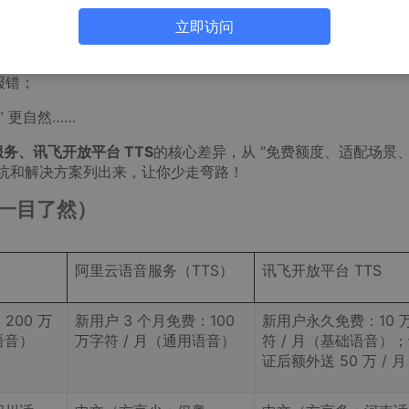
立即访问
密钥格式错了；
报错；
” 更自然……
务、讯飞开放平台 TTS
的核心差异，从 “免费额度、适配场景
的坑和解决方案列出来，让你少走弯路！
格一目了然）
阿里云语音服务（TTS）
讯飞开放平台 TTS
200 万
新用户 3 个月免费：100
新用户永久免费：10 
语音）
万字符 / 月（通用语音）
符 / 月（基础语音）
证后额外送 50 万 / 月