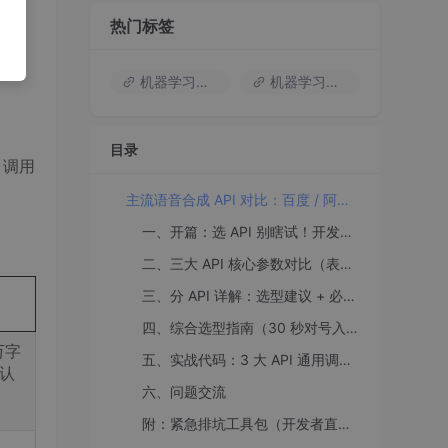
热门标签
机器学习入门
机器学习基础知识
目录
、调用
主流语音合成 API 对比：百度 / 阿里 / 讯飞接口选型与踩坑指南（附调用代码）
一、开篇：选 API 别瞎试！开发者常踩的 3 个坑
二、三大 API 核心参数对比（表格一目了然）
三、分 API 详解：选型建议 + 必踩坑解决方案
四、综合选型指南（30 秒对号入座）
万字
五、实战代码：3 大 API 通用调用模板（Python）
；认
六、问题交流
附：紧急排坑工具包（开发者直接用）