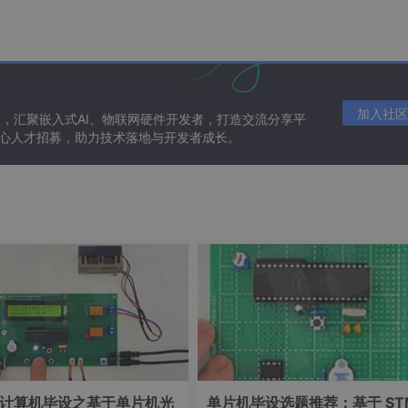
本播报
生成语音（如有声书）、
备）、儿童玩具语音、
阿里云生态项目
网络嵌入式设备（如工
报警）
/ 万字
标准版：0.4 元 / 万字
基础版：0.3 元 / 万字
加入社区
态，汇聚嵌入式AI、物联网硬件开发者，打造交流分享平
元 / 万字
符；高清版：1.2 元 / 万字
符；高清版：1.0 元 /
 核心人才招募，助力技术落地与开发者成长。
符
符
必踩坑解决方案
免费额度管够
项目（1 年 200 万字符 / 月，够中小项目用）；
感语音的场景（如 APP 的 “成功提示音” 用开心音色）。
计算机毕设之基于单片机光
单片机毕设选题推荐：基于 ST