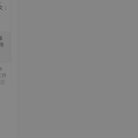
、
文；
版
用
e
支持
，适
嵌入
设