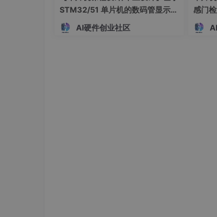
STM32/51 单片机的数码管显示距
感门检
常见问题
原因分
离报警硬件系统设计 基于 51/STM
系统设
AI硬件创业社区
A
32 单片机的车载简易超声测距报
时显示
调用时 “鉴权失败（401）”
1. API
警模块设计（022901）
（023
开启 “
合成语音 “卡顿”
用了 H
0 字）
免费额度 “突然清零”
误选 
持基础
实战代码（Python 调用百度 TTS，10 