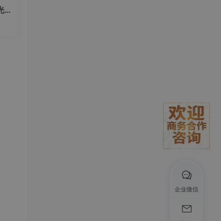
光提
02
计
”
.
默认
文
0
声），
企业微信