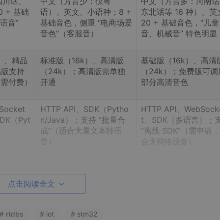
四川话、
中文（方言少：仅粤
中文（方言多：河南话
 + 基础
语）、英文、小语种；8 +
东北话等 16 种）、英
语音”
基础音色，侧重 “电商场景
20 + 基础音色，“儿童
音色”（客服音）
音、机械音” 特色明显
k）、精品
标准版（16k）、高清版
基础版（16k）、高清
品版支持
（24k）；高清版需单独
（24k）；免费版可调
（需付费）
开通
部分高清音色
Socket
HTTP API、SDK（Pytho
HTTP API、WebSock
K（Pyt
n/Java）；支持 “批量合
t、SDK（多语言）；
）
成”（适合大量文本转语
“离线 SDK”（需申请
音）
合无网络设备）
档清晰、
适合阿里云生态用户（如
方言覆盖广、音色选择
 “语音合
搭配 ECS、物联网平
多；离线 SDK 成熟（
点击阅读全文
联动
台）；批量合成效率高
式
设备友好）
# rtdbs
# iot
# stm32
语音提
电商平台订单播报、批量
方言播报（如乡村场景