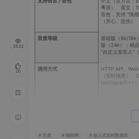
支持语言 /
音色
中文（含方言：
粤语）、英文；10
音色，支持 “情感
（开心、悲伤）
音质等级
基础版（8k/16
版（24k）；精
3532
“自定义发音人”
调用方式
HTTP API、Web
20
（实时场景）、SD
hon/Java/C++
核心优势
免费额度足、文
新手易上手；支持
成 + 语音识别” 
# 百度
# 物联网
# 嵌入式实时数据库
典型适配场景
智能音箱、APP 