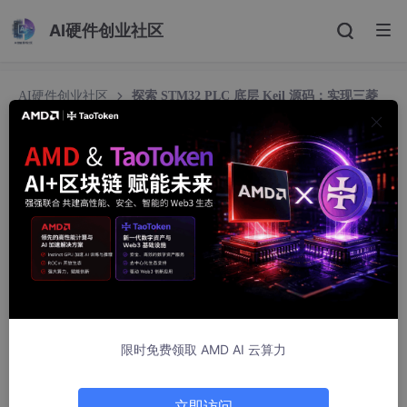
AI硬件创业社区
AI硬件创业社区
探索 STM32 PLC 底层 Keil 源码：实现三菱
FX2N
探索 STM32 PLC 底层 Keil 源码：实现三菱 FX2N
QQ:487739278
433人浏览 · 2026-04-17 16:00:00
STM32 PLC底层Keil源码 实现三菱FX2N 延申科普： STM32微控
制器是一种基于ARM Cortex-M内核的32位微控制器系列，由意法
半导体（STMicroelectronics）开发。它具有高性能、低功耗和丰
富的外设接口，广泛应用于
嵌入式
系统开发领域。STM32系列微
控制器提供了多个型号和系列，以满足不同应用需求。 PLC（可
限时免费领取 AMD AI 云算力
编程逻辑控制器）是一种专门用于工业自动化控制的设备。它通过
编程来实现逻辑控制，可以监测输入信号并根据预设的逻辑规则执
行相应的输出动作。PLC广泛应用于工业生产线、机器人控制、自
立即访问