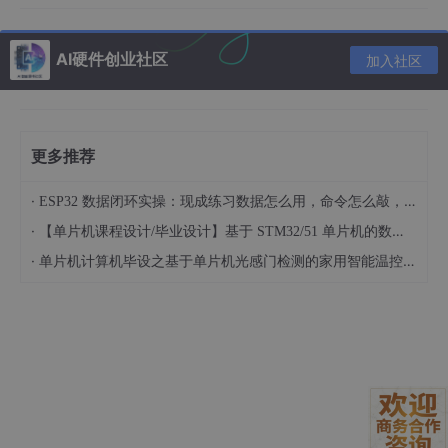
代码实现思路
接下来，我们就来看看如何使用 STM32 和 Keil 实现对三菱 FX2N
AI硬件创业社区
加入社区
的底层控制。下面是一段简单的示例代码及分析。
#
include
"stm32f10x.h"
更多推荐
// 定义一个函数用于模拟三菱 FX2N 的某个功能
void
simulate_fx2n_function
(
void
)
{

·
ESP32 数据闭环实操：现成练习数据怎么用，命令怎么敲，代码写了啥
// 假设这里是初始化 GPIO 引脚，用于输入输出
·
【单片机课程设计/毕业设计】基于 STM32/51 单片机的数码管显示距离报警硬件系统设计 基于 51/STM32 单片机的车载简易超声测距报警模块设计（022901）
    GPIO_InitTypeDef GPIO_InitStructure;

RCC_APB2PeriphClockCmd
(RCC_APB2Periph_GPIOA, EN
·
单片机计算机毕设之基于单片机光感门检测的家用智能温控冰箱硬件系统设计 基于单片机的双路温度实时显示与自动制冷调控装置开发（023101）
    GPIO_InitStructure.GPIO_Pin = GPIO_Pin_0;

    GPIO_InitStructure.GPIO_Mode = GPIO_Mode_IN_FLO
GPIO_Init
(GPIOA, &GPIO_InitStructure);

// 读取输入信号
uint8_t
 input_signal = 
GPIO_ReadInputDataBit
(GP