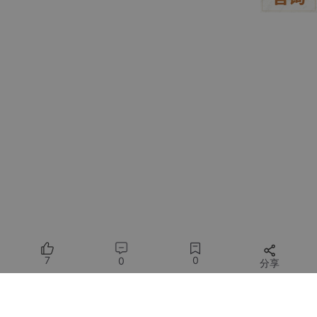
// 根据输入信号执行相应动作
if
 (input_signal == 
1
) {

// 这里可以添加具体的输出动作代码
// 例如控制另一个 GPIO 引脚输出高电平
        GPIO_InitStructure.GPIO_Pin = GPIO_Pin_1;

        GPIO_InitStructure.GPIO_Mode = GPIO_Mode_Ou
        GPIO_InitStructure.GPIO_Speed = GPIO_Speed_
GPIO_Init
(GPIOA, &GPIO_InitStructure);

GPIO_SetBits
(GPIOA, GPIO_Pin_1);

    } 
else
 {

// 输入信号为低电平时的动作
GPIO_ResetBits
(GPIOA, GPIO_Pin_1);

    }

}

int
main
(
void
)
{

while
 (
1
) {

7
0
0
分享
simulate_fx2n_function
();

    }

所有评论(0)
}