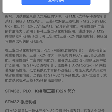
动化设备等领域，具有可靠性高、可扩展性强等特点。 Keil是一家
专门提供嵌入式系统开发工具的公司，其开发的Keil MDK（Micro
controller Development Kit）是一套集成开发环境（IDE），用于
编写、调试和烧录嵌入式系统的软件。Keil MDK支持多种微控制器
系列，包括STM32系列。 三菱FX2N是三菱电机（Mitsubishi Elec
tric）推出的一款PLC产品系列。它具有高性能、可靠性强和丰富
的扩展能力，适用于各种工业自动化控制应用。通过使用STM32
微控制器和Keil编译器，可以实现对三菱FX2N的底层控制，包括编
写和调试相关的Keil源码。
在工业自动化控制领域，PLC（可编程逻辑控制器）一直扮演着至
关重要的角色。三菱 FX2N 作为一款经典的 PLC 产品，以其高性
能、可靠性强和丰富的扩展能力，在各类工业自动化控制应用中被
广泛使用。而 STM32 微控制器，凭借基于 ARM Cortex - M 内核
带来的高性能、低功耗以及丰富的外设接口，在嵌入式系统开发领
域占据重要地位。当我们把 STM32 与 Keil 集成开发环境结合，就
能尝试实现对三菱 FX2N 的底层控制。
STM32、PLC、Keil 和三菱 FX2N 简介
STM32 微控制器
STM32 是意法半导体开发的 32 位微控制器系列，它有多个型号