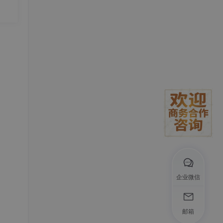
02
计
 erro
yNod
企业微信
邮箱