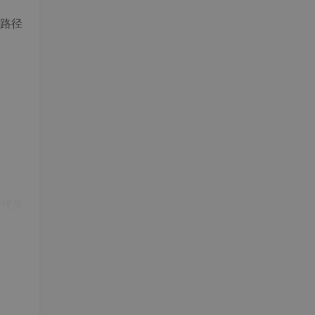
路径
断优先
器动