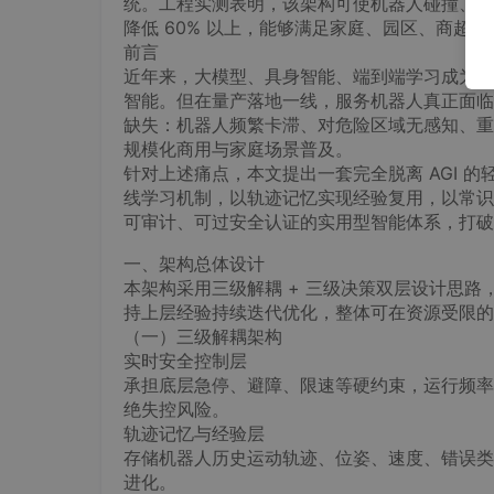
统。工程实测表明，该架构可使机器人碰撞、卡滞等
降低 60% 以上，能够满足家庭、园区、商超
前言
近年来，大模型、具身智能、端到端学习成为机
智能。但在量产落地一线，服务机器人真正面临
缺失：机器人频繁卡滞、对危险区域无感知、重
规模化商用与家庭场景普及。
针对上述痛点，本文提出一套完全脱离 AGI 
线学习机制，以轨迹记忆实现经验复用，以常识
可审计、可过安全认证的实用型智能体系，打破行
一、架构总体设计
本架构采用三级解耦 + 三级决策双层设计思
持上层经验持续迭代优化，整体可在资源受限的
（一）三级解耦架构
实时安全控制层
承担底层急停、避障、限速等硬约束，运行频率
绝失控风险。
轨迹记忆与经验层
存储机器人历史运动轨迹、位姿、速度、错误类型
进化。