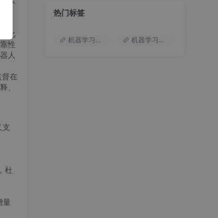
署成本
热门标签
泛化
机器学习入门
机器学习基础知识
靠性
器人
监督在
释、
又支
，杜
增量