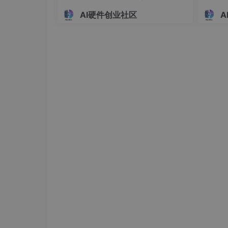
发布控制指令：/cmd_vel；
离报警硬件系统设计 基于 51/STM
系统设
AI硬件创业社区
A
无需修改底盘驱动、SLAM 等原有节点，即插
32 单片机的车载简易超声测距报
时显示
（五）核心代码示例（轨迹记忆存储）
警模块设计（022901）
（023
cpp
运行
void TrajectoryMemory::saveTrajectory(cons
r) {
// 记录位姿、运动状态与错误类型
TrajectoryNode node = {pose.x, pose.y, stat
trajectoryQueue.push_back(node);
// 超限后按经验价值淘汰低质量轨迹
if (trajectoryQueue.size() > MAX_QUEUE_S
sort(trajectoryQueue.begin(), trajectoryQ
e& b) {
return calculateValue(a) > calculateVa
});
trajectoryQueue.pop_back();
}
}