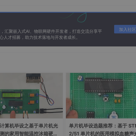
溢出与无效经验堆积。
加入社区
态，汇聚嵌入式AI、物联网硬件开发者，打造交流分享平
 核心人才招募，助力技术落地与开发者成长。
验直接淘汰，实现经验库持续优化。
计算机毕设之基于单片机光
单片机毕设选题推荐：基于 ST
极简：
测的家用智能温控冰箱硬件
2/51 单片机的医用模拟血糖声