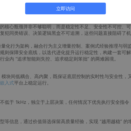
异常错误下降 70%~90%，决策延迟低于 20ms，整体部
等半结构化场景的量产落地与功能安全认证要求。
立即访问
器人领域的主流方向，行业普遍追求更通用的交互能力与更强的
的核心瓶颈并非不够聪明，而是稳定性不足、安全性不可控、可
复犯同类错误、决策逻辑黑盒不可追溯，这些问题直接阻碍了机
的轻量化行为架构，融合行为主义增量控制、案例式经验推理与弱
规则保障安全底线，以迭代进化提升运行稳定性，构建一套可解
业内 “追求智能则失控、追求稳定则笨拙” 的两难困境。
路，模块间低耦合、高内聚，既保证底层控制的实时性与安全性，
嵌入式
平台上稳定运行。
不低于 1kHz，独立于上层决策，任何情况下优先执行安全指令
等信息，通过价值筛选保留高质量经验，实现 “越用越稳” 的