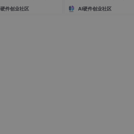
计 基于单片机的双路温度实
醒设备开发 单片机驱动 LCD16
I硬件创业社区
AI硬件创业社区
即用。
与自动制冷调控装置开发
的模拟血糖上下限报警系统设
101）
（023501）
t Pose& pose, const MotionState& state, const ErrorType&
e.speed, state.acc, error.type, getCurrentTime()};
IZE) {
ueue.end(), [](const TrajectoryNode& a, const Trajector
lue(b);