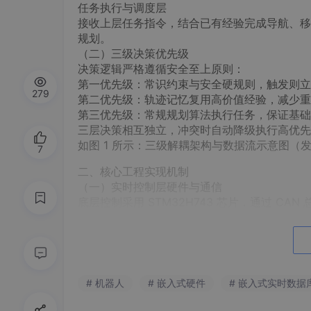
任务执行与调度层
接收上层任务指令，结合已有经验完成导航、移
规划。
（二）三级决策优先级
决策逻辑严格遵循安全至上原则：
第一优先级：常识约束与安全硬规则，触发则立
279
第二优先级：轨迹记忆复用高价值经验，减少重
第三优先级：常规规划算法执行任务，保证基础
三层决策相互独立，冲突时自动降级执行高优先
如图 1 所示：三级解耦架构与数据流示意图（
7
二、核心工程实现机制
（一）实时控制层硬件与通信
底层控制采用 STM32H743 芯片，通过 CA
级配置实现。
急停逻辑与安全规则独立固化，不依赖上层计算
（二）常识规则库设计
规则库采用一阶逻辑编码，基于 C++ 实现，核心
态加载场景化规则，如家庭场景儿童区域避让、
# 机器人
# 嵌入式硬件
# 嵌入式实时数据
所有规则白盒可见，可逐条审计，轻松对接 ISO 
（三）轨迹记忆与经验价值量化