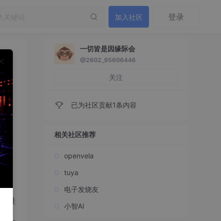
登录
加入社区
一切皆是因缘际会
@2602_95606446
关注
已为社区贡献1条内容
相关社区推荐
openvela
tuya
I、
电子发烧友
增量
小智AI
人系