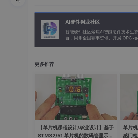
系统实时记录运动轨迹并按价值筛选，避免内存
经验价值加权公式：
经
AI硬件创业社区
验
智能硬件社区聚焦AI智能硬件技术生
价
台，同步全国赛事资讯、开展 OPC
值
安
全
性
更多推荐
效
率
平
滑
性
能
耗
分值 ≥ 0.8 的经验保留复用，＜ 0.5 的经
（四）ROS/ROS2 接入方式
【单片机课程设计/毕业设计】基于
单片机
本架构以ROS 功能包形式编译部署，接入流程
订阅传感器话题：/scan、/imu、/odom；
STM32/51 单片机的数码管显示距
感门检