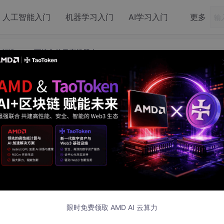
人工智能入门
机器学习入门
AI学习入门
更多
，打造 ROS 可接入的量产机器人
 常识约束，打造 ROS 可接入的量产机器人
8 发布
场景最核心的需求 —— 稳定与安全。本文提出一套不依赖 AG
器人行为架构，以轨迹记忆为基础、常识约束为安全边界，结合
限时免费领取 AMD AI 云算力
可作为中间件直接接入 ROS/ROS2 平台，无需重构现有机器