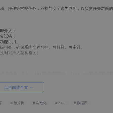
动、操作等常规任务，不参与安全边界判断，仅负责任务层面的
即介入；
复试错；
功能可用。
级指令，确保系统全程可控、可解释、可审计。
发文时可插入架构框图）
N 总线与电机、雷达、IMU 等传感器交互，1kHz 运行频率依靠中
节点，断电仍可强制触发，满足功能安全基础要求。
点击阅读全文
规则固化在 Flash 中不可篡改，同时支持通过 ROS 参数服务
商超场景人流密集区减速等。
库
# 单片机
# 自动化
# c++
# 数据库
10218 等机器人安全认证规范。