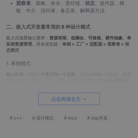
观察者
、策略、命令、责任链、
状态
、迭代器、模
板、中介、访问者、备忘录、解释器方法
二、嵌入式开发
最常用的 5 种设计模式
嵌入式场景核心需求：
资源有限、低耦合、可移植、硬件抽象、单
实例资源管理
。排名优先级：
单例 > 工厂 > 适配器 > 观察者 > 状
态模式
1. 单例模式
核心作用：
保证
一个类只有一个实例
，提供全局唯一访问点，用于
管理：串口、Flash、I2C、SPI、电源、配置管理器等
独占硬件资
源
。
嵌入式特点：
硬件资源唯一，不能重复初始化，避免资源冲突。
点击阅读全文
嵌入式场景
：
# c++
# 设计模式
# mcu
# dsp开发
唯一硬件资源管理
：如UART、SPI控制器、系统时钟、全局
配置管理器等。确保不会出现多个驱动实例争用同一硬件。