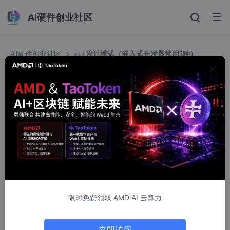
AI硬件创业社区
AI硬件创业社区
c++设计模式（嵌入式开发最常用5种）
c++设计模式（嵌入式开发最常用5种）
qq_44077869
260人浏览 · 2026-04-20 22:00:40
（仅供自己学习记录）
一、C++ 设计模式总览
设计模式是
软件设计中反复出现的问题的通用解决方案
，分为三大
限时免费领取 AMD AI 云算力
类，总计
23 种经典设计模式
，C++ 完全支持所有模式：
1. 创建型模式（5 种）
立即访问