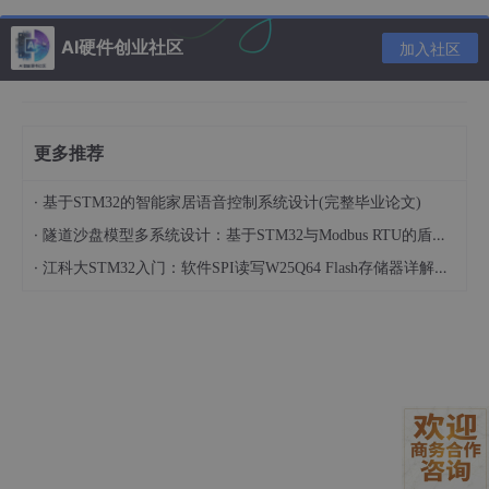
关键实现要点
：在嵌入式（尤其无RTOS环境）中，为规避动
态分配和线程安全问题，可使用
静态局部变量
​ 或
在程序启动
AI硬件创业社区
加入社区
时显式初始化的全局静态实例
来实现。避免
getInstance
()
内的懒汉式检查（除非有同步机制）。
更多推荐
#
include
<iostream>
// 嵌入式禁用异常，用静态实例实现单例（线程安全，无内存泄
·
class
UartManager
基于STM32的智能家居语音控制系统设计(完整毕业论文)
private
:

·
隧道沙盘模型多系统设计：基于STM32与Modbus RTU的盾构-钻爆-明挖全工系统协同控制法联动方案
// 私有构造函数：禁止外部创建对象
·
江科大STM32入门：软件SPI读写W25Q64 Flash存储器详解（附完整代码+逐行解析）
UartManager
() {

// 模拟串口初始化
        std::cout << 
"UART 初始化：波特率115200"
 << s
    }

// 禁用拷贝和赋值
UartManager
(
const
 UartManager&) = 
delete
;

    UartManager& 
operator
=(
const
 UartManager&) = 
de