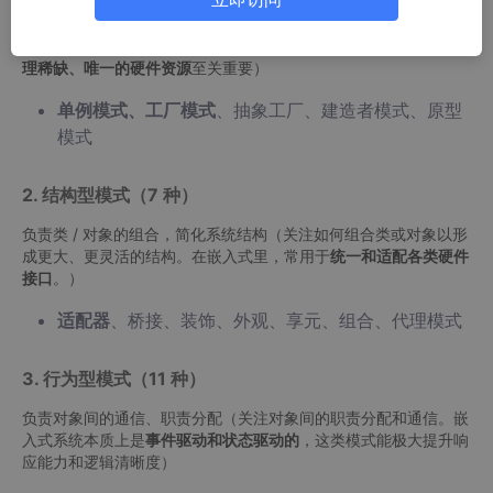
负责对象的创建 / 初始化，解耦对象创建与使用（关注如何创建对
象，使系统不依赖于对象创建的具体方式。这在
嵌入式
系统中对
管
理稀缺、唯一的硬件资源
至关重要）
单例模式、工厂模式
、抽象工厂、建造者模式、原型
模式
2. 结构型模式（7 种）
负责类 / 对象的组合，简化系统结构（关注如何组合类或对象以形
成更大、更灵活的结构。在嵌入式里，常用于
统一和适配各类硬件
接口
。）
适配器
、桥接、装饰、外观、享元、组合、代理模式
3. 行为型模式（11 种）
负责对象间的通信、职责分配（关注对象间的职责分配和通信。嵌
入式系统本质上是
事件驱动和状态驱动的
，这类模式能极大提升响
应能力和逻辑清晰度）