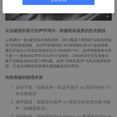
从实验室到客厅的声学鸿沟：跨越现实场景的技术挑战
上周调试一套6麦克风环形阵列时，我们遭遇了典型的"实验室到现
实"性能衰减现象。在消声室测得的-40dB信噪比和±3°波束精度，
搬到开放办公环境后直接劣化为-28dB和±15°。这种性能落差并非
个案——根据AAC声学2022年行业报告，78%的语音交互设备在
量产后面临实际性能下降问题。这种"实验室真理"与真实场景的割
裂，已成为消费级语音硬件最隐蔽的成本黑洞。
性能衰减的物理本质
多径干扰：实验室单一直达声路径 vs 现实中的6-12
条反射路径
噪声频谱：实验室白噪声 vs 现实中的突发性脉冲噪
声（如键盘敲击）
混响时间：消声室RT60<100ms vs 普通客厅400-6