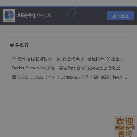
混响时间RT60：300～500ms（对应20-30㎡普通
房间）
AI硬件创业社区
加入社区
核心价值：发现明显缺陷，如结构共振、电路底噪
成本折中：建设费用是消声室的30%（约$50k vs $1
50k）
更多推荐
典型问题检出率：可发现约65%的声学设计缺陷
·
AI 硬件编程避坑指南：从“跑通代码”到“验证闭环”的验证工程实战
3. 真实场景（修罗场）
·
Docker Namespace 原理：容器为什么能“以为自己是台独立的机器“
玻璃/瓷砖反射：6dB以上增益（相当于信号强度突然
·
深入浅出 STM32（十）：Cortex-M3 芯片内部总线拓扑结构与统一编址机制解析
翻倍）
多径延迟：5～50ms不定（语音帧长的1-10倍）
家电噪声谱：200Hz～4kHz突发（冰箱压缩机/风扇
噪声）
隐藏杀手：空调低频振动（需加速度计辅助检测）
用户投诉主因：82%与突发噪声下的误唤醒相关