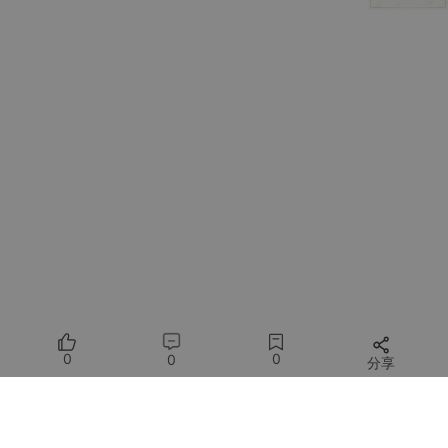
量产测试的成本博弈与质量控制
某智能音箱项目曾因坚持全场景测试导致： - 测试周期从行业平均
的2周延长到6周 - 设备投入增加3台价值$15k的声学仿真机器人 -
人力成本上升40%（需专业声学工程师操作） - 但取得显著回报：
售后投诉率降低62%，用户评分提升1.8分（5分制）
关键指标抽检策略优化
必测项（100%检测）：
信噪比（1m/3m距离）
唤醒率（4方向各5次唤醒测试）
基础功耗（静默/工作状态）
轮测项（20%抽样）：
0
0
0
分享
波束跟踪速度（每周1次）
极端温度性能（-10℃～50℃）
所有评论(0)
抗突发噪声能力