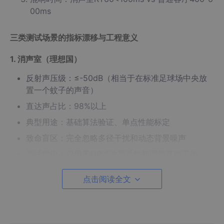
00ms
三类测试场景的指标漂移与工程意义
1. 消声室（理想国）
反射声压级：≤-50dB（相当于在标准足球场中央放
置一个蚊子的声音）
直达声占比：98%以上
典型用途：基础算法验证、单点性能标定
致命盲区：完全忽略多径干扰和动态背景噪声
测试建议：仅用于FIR滤波器系数初调等基础工作
点击阅读全文
2. 半消声室（过渡带）
地面反射系数：0.3～0.5（模拟硬木地板到瓷砖的反
射强度）