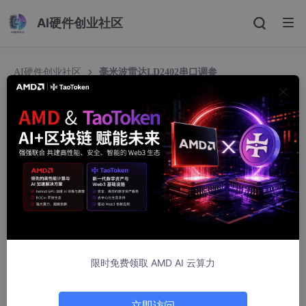
AI硬件创业社区
AI硬件创业社区
毫米波雷达LD2402串口调参
毫米波雷达LD2402串口调参
vopo123
664人浏览 · 2026-05-23 22:04:41
HLK-LD2402 厂家提供
专用串口调参工具
（Windows 端），可可
视化配置传感器的探测距离、灵敏度、检测阈值、串口波特率等核
心参数，配置后
掉电保存
，适配出厂固件 / 厂家固件的 LD2402
模块。
限时免费领取 AMD AI 云算力
立即访问