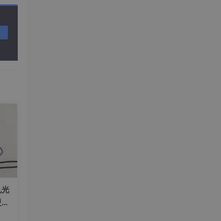
取温
建立
，用
b/c
机光
硬件
度实