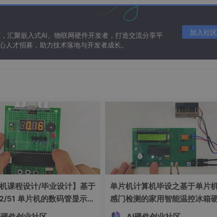
感器的RTC芯片（如RV-3028-C7） 2.
固件级
：每8小时读
 3.
云端级
：首次联网时通过NTP对时，并记录历史偏差模式
加入社区
态，汇聚嵌入式AI、物联网硬件开发者，打造交流分享平
 核心人才招募，助力技术落地与开发者成长。
℃至50℃范围内每5℃设一个测试点 2. 每个温度点稳定2小时后
偏差数据拟合为二次多项式：
offset
= a*
T
² + b*
T
+ c
4. 将系数a/
议每批次抽样测试3-5颗。
允许偏差
检测手段
机课程设计/毕业设计】基于
单片机计算机毕设之基于单片
32/51 单片机的数码管显示距
感门检测的家用智能温控冰箱
±30秒
恒温箱+时间戳拍照
硬件系统设计 基于 51/STM
系统设计 基于单片机的双路温
I硬件创业社区
AI硬件创业社区