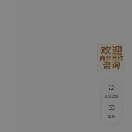
发
严苛；
诉率
 放大
企业微信
度达4
邮箱