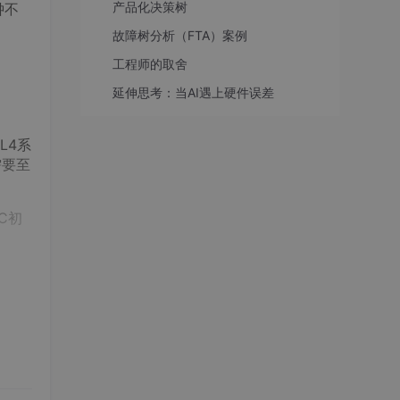
产品化决策树
钟不
故障树分析（FTA）案例
工程师的取舍
延伸思考：当AI遇上硬件误差
L4系
需要至
TC初
度系