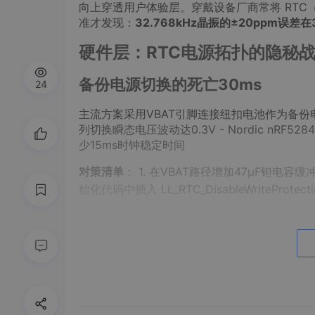
向上穿透用户体验层。穿戴设备厂商常将 RT
准才发现：
32.768kHz晶振的±20ppm误
硬件层：RTC电源拓扑的隐秘
备份电源切换的死亡30ms
24
主流方案采用VBAT引脚连接纽扣电池作为备份电
列切换瞬态电压波动达0.3V - Nordic nRF5
少15ms时钟稳定时间
对策清单
： 1. 在VBAT路径增加47μF钽电容缓冲
始化代码中插入
LL_RTC_DisableWriteProtect
校准策略：从芯片到云的误差补
出厂校准的局限性
传统「室温25℃下校准offset」方法在真实场
数典型值-0.04ppm/℃²，在体温环境下产生额