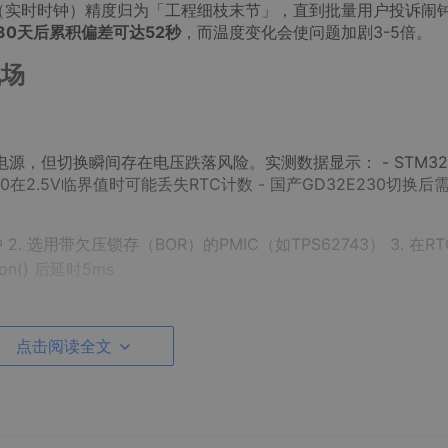
C（实时时钟）精度归为「工程细枝末节」，直到批量用户投诉闹
差在30天后累积偏差可达52秒
，而温度变化会使问题加剧3-5倍。
战场
源，但切换瞬间存在电压跌落风险。实测数据显示： - STM32
2840在2.5V临界值时可能丢失RTC计数 - 国产GD32E230切换后
 2. 选用带欠压锁存（BOR）的PMIC（如TPS62743） 3. 在R
ion
()
后延时5ms
偿
点击阅读全文
景中失效： - 体温传导导致设备工作温度常达35-40℃ - 晶振温
外-2秒/天偏差