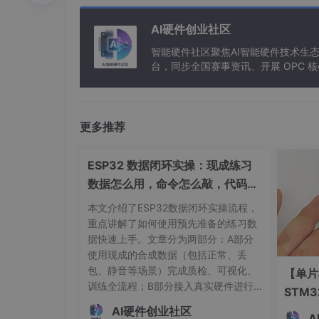
可落地的三级补偿方案
： 1.
硬件级
：选用带温度传
度值，应用预烧录的补偿曲线（需高低温箱标定）
AI硬件创业社区
用户专属补偿模型
智能硬件社区聚焦AI智能硬件技术生
台，同步全国赛事资讯、开展 OPC
温度补偿曲线的生成实践
在实验室环境中，需要： 1. 使用恒温箱在-10
频率计数器测量32.768kHz实际输出 3. 将
更多推荐
写入设备Flash的校准区
注意
：不同晶振批次的系数可能差异达15%，建
ESP32 数据闭环实操：现成练习
数据怎么用，命令怎么敲，代码写
测试验证：把误差写进SPEC
了啥
本文介绍了ESP32数据闭环实操流程，
可靠性测试矩阵
重点讲解了如何使用预先准备的练习数
据快速上手。文章分为两部分：A部分
使用现成的合成数据（包括正常、丢
测试项
条件
包、静音等场景）完成质检、可视化、
【单片
训练全流程；B部分接入真实硬件进行
STM
常温走时
25℃, 30天
数据采集和实时控制。详细说明了操作
离报警
AI硬件创业社区
步骤、依赖环境、文件结构和代码功
A