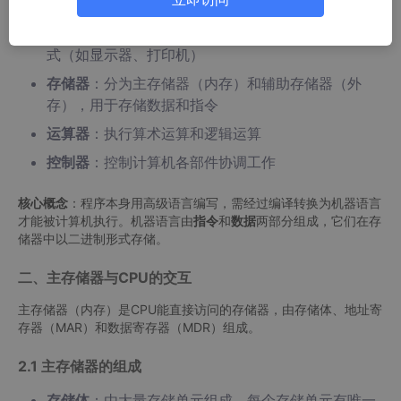
（如键盘、鼠标）
输出设备
：将计算机处理结果转换为人类可识别的形
式（如显示器、打印机）
存储器
：分为主存储器（内存）和辅助存储器（外
存），用于存储数据和指令
运算器
：执行算术运算和逻辑运算
控制器
：控制计算机各部件协调工作
核心概念
：程序本身用高级语言编写，需经过编译转换为机器语言
才能被计算机执行。机器语言由
指令
和
数据
两部分组成，它们在存
储器中以二进制形式存储。
二、主存储器与CPU的交互
主存储器（内存）是CPU能直接访问的存储器，由存储体、地址寄
存器（MAR）和数据寄存器（MDR）组成。
2.1 主存储器的组成
存储体
：由大量存储单元组成，每个存储单元有唯一