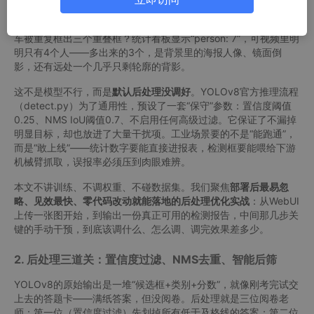
稳，人、车、包都清清楚楚；可一放到真实产线监控画面里，就频
频漏检小尺寸的螺丝、把模糊的叉车误判成“椅子”，或者同一辆汽
车被重复框出三个重叠框？统计看板显示“person: 7”，可视频里明
明只有4个人——多出来的3个，是背景里的海报人像、镜面倒
影，还有远处一个几乎只剩轮廓的背影。
这不是模型不行，而是
默认后处理没调好
。YOLOv8官方推理流程
（detect.py）为了通用性，预设了一套“保守”参数：置信度阈值
0.25、NMS IoU阈值0.7、不启用任何高级过滤。它保证了不漏掉
明显目标，却也放进了大量干扰项。工业场景要的不是“能跑通”，
而是“敢上线”——统计数字要能直接进报表，检测框要能喂给下游
机械臂抓取，误报率必须压到肉眼难辨。
本文不讲训练、不调权重、不碰数据集。我们聚焦
部署后最易忽
略、见效最快、零代码改动就能落地的后处理优化实战
：从WebUI
上传一张图开始，到输出一份真正可用的检测报告，中间那几步关
键的手动干预，到底该调什么、怎么调、调完效果差多少。
2. 后处理三道关：置信度过滤、NMS去重、智能后筛
YOLOv8的原始输出是一堆“候选框+类别+分数”，就像刚考完试交
上去的答题卡——满纸答案，但没阅卷。后处理就是三位阅卷老
师：第一位（置信度过滤）先划掉所有低于及格线的答案；第二位