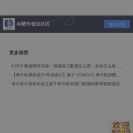
高精度需求场景
：0.60以上
（如质检环节识别PCB板上的焊点缺陷，宁可漏检也
不误报）
AI硬件创业社区
加入社区
效果对比实测
：对同一张含12辆车、8个人的停车场俯拍
图，置信度从0.25升至0.5后：
总框数从87个 → 降为31个
更多推荐
误检框（把阴影当车、把路标当person）从19
·
ESP32 数据闭环实操：现成练习数据怎么用，命令怎么敲，代码写了啥
个 → 降至2个
·
【单片机课程设计/毕业设计】基于 STM32/51 单片机的数码管显示距离报警硬件系统设计 基于 51/STM32 单片机的车载简易超声测距报警模块设计（022901）
漏检仅增加1个（远处半遮挡的自行车），但统
·
计看板数字从“car: 15, person: 11”变为精准的
单片机计算机毕设之基于单片机光感门检测的家用智能温控冰箱硬件系统设计 基于单片机的双路温度实时显示与自动制冷调控装置开发（023101）
“car: 12, person: 8”
2.2 第二道关：NMS IoU阈值——解决“同一个目标，三个
框打架”