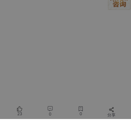
非极大值抑制（NMS）是去重的核心。它计算两个框的重叠率（Io
U），若超过阈值就删掉分数低的那个。YOLOv8默认0.7，看似
合理，但在密集小目标场景下会失效。比如货架上并排的10盒牛
奶，模型可能生成10个略微错位的框，IoU都在0.65左右——全被
保留，统计看板直接显示“milk: 10”，而实际只有1盒。
实战调整建议
：
稀疏大目标（车辆、人体）
：0.65～0.75
（框大、间距大，高IoU能保留合理偏移）
密集小目标（零件、商品、文字）
：0.45～0.55
（强制合并微小偏移，避免同一物体多个框）
极端密集场景（蜂窝电池、IC芯片引脚）
：0.3～0.4
（配合高置信度使用，确保只留最强响应）
动手验证
：用一张超市货架图（含32罐可乐），默认
NMS=0.7时检测出41个框，其中7个是同一罐的重复框；将
23
0
0
分享
NMS降至0.5后，框数精准收敛为32个，且每个框中心位置
更稳定——这对后续测量罐体间距至关重要。