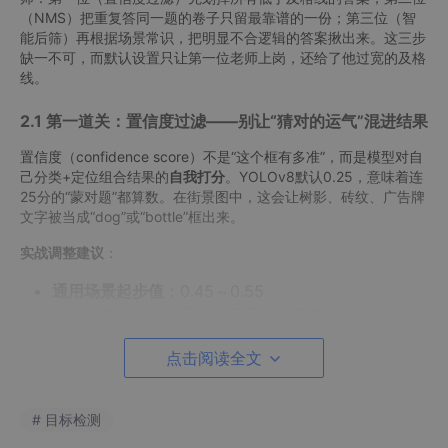
（NMS）把重复答同一题的卷子只留最靠谱的一份；第三位（智
能后筛）再根据场景常识，把明显不合逻辑的答案揪出来。这三步
缺一不可，而默认设置只让第一位老师上岗，还给了他过宽的及格
线。
2.1 第一道关：置信度过滤——别让“猜对的运气”混进结果
置信度（confidence score）不是“这个框有多准”，而是模型对自
己分类+定位组合结果的
自我打分
。YOLOv8默认0.25，意味着连
25分的“蒙对题”都算数。在街景图中，这会让树影、砖纹、广告牌
文字被当成“dog”或“bottle”框出来。
实战调整建议
：
通用场景起步值
：0.45～0.55
（人、车、大件物品清晰可见时，基本过滤掉90%误
检）
点击阅读全文
小目标/低质量图
：0.35～0.45
（如监控截图中远距离的工人安全帽，需适当降低门
槛保召回）
# 目标检测