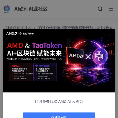
AI硬件创业社区
AI硬件创业社区
YOLOv8图像识别准确率提升技巧：后处理优
化实战
YOLOv8图像识别准确率提升技巧：后处理优化实
战
Pella732
830人浏览 · 2026-01-27 05:40:05
YOLOv8图像识别准确率提升技巧：后处理优化实战
1. 为什么YOLOv8检测结果“看起来准”，但实际用起来总
限时免费领取 AMD AI 云算力
差一口气？
你有没有遇到过这种情况：YOLOv8模型在测试图上框得又快又
立即访问