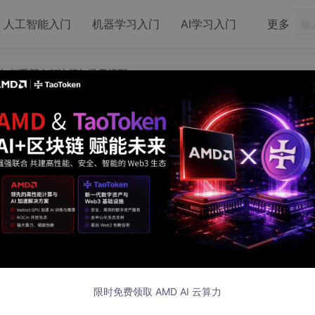
人工智能入门
机器学习入门
AI学习入门
更多
如何重塑自驾决策与世界模型
！空间检索如何重塑自驾决策与世界模型
片
，关注
「3D视觉工坊」
公众号
择
星标
，干货第一时间送达
智能研究院助理教授
贾萧松
，为大家着重分享相关领域的核心内
。
限时免费领取 AMD AI 云算力