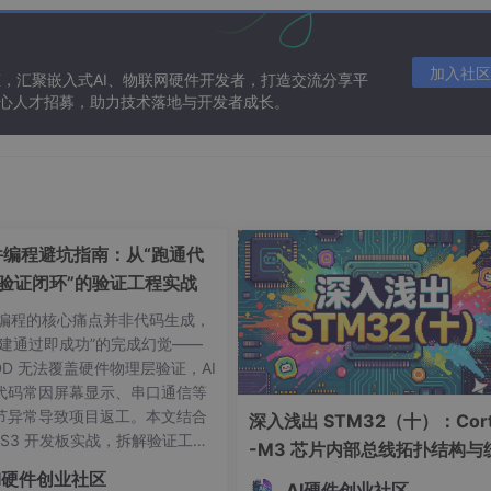
步直播
加入社区
态，汇聚嵌入式AI、物联网硬件开发者，打造交流分享平
 核心人才招募，助力技术落地与开发者成长。
硬件编程避坑指南：从“跑通代
“验证闭环”的验证工程实战
硬件编程的核心痛点并非代码生成，
构建通过即成功”的完成幻觉——
DD 无法覆盖硬件物理层验证，AI
代码常因屏幕显示、串口通信等
节异常导致项目返工。本文结合
深入浅出 STM32（十）：Cort
2-S3 开发板实战，拆解验证工程
-M3 芯片内部总线拓扑结构与
逻辑，提供可落地的闭环方案，
编址机制解析
I硬件创业社区
 AI 硬件开发的 80% 收尾陷
AI硬件创业社区