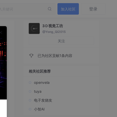
登录
加入社区
3Ｄ视觉工坊
@Yong_Qi2015
关注
已为社区贡献1条内容
相关社区推荐
openvela
tuya
容。
电子发烧友
小智AI