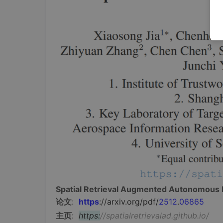
Spatial Retrieval Augmented Autonomous 
论文
:
https
://arxiv.org/pdf/
2512
.
06865
主页
:
https:
//spatialretrievalad.github.io/