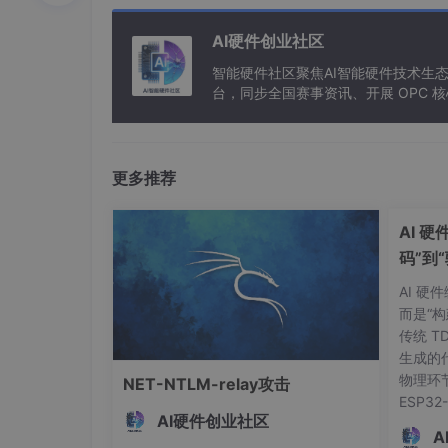
AI硬件创业社区
3D视觉工坊哔哩哔哩也将同
智能硬件社区聚焦AI智能硬件技术生
台，同步全国赛事资讯、开展 OPC
主讲嘉宾
更多推荐
AI 
码”到
AI 
而是“
传统 T
生成的
物理环
NET-NTLM-relay攻击
ESP3
AI硬件创业社区
的核心
A
帮你避开