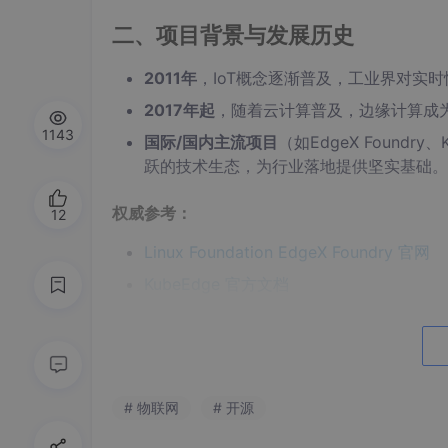
二、项目背景与发展历史
2011年
，IoT概念逐渐普及，工业界对实
2017年起
，随着云计算普及，边缘计算成为
1143
国际/国内主流项目
（如EdgeX Foundry
跃的技术生态，为行业落地提供坚实基础。
权威参考：
12
Linux Foundation EdgeX Foundry 官网
KubeEdge 官方文档
OpenYurt GitHub
Fledge 项目主页
EMQ X Edge 官方
# 物联网
# 开源
Gartner, “Edge Computing: A Primer”, 2