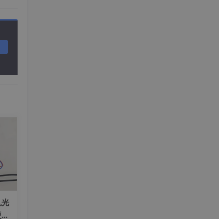
等
机光
硬件