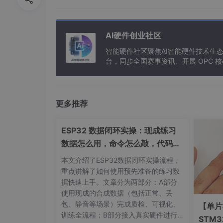
三、主流开源IoT边缘平台项目对
AI硬件创业社区
项目
主导方
特色架构
智能硬件社区聚焦AI智能硬件技术生
台，同步全国赛事资讯、开展 OPC
EdgeX Foundry
Linux基金会
微服务/Docke
KubeEdge
华为
Kubernetes
更多推荐
OpenYurt
阿里云
K8s原生
Fledge
OISF
插件化
ESP32 数据闭环实操：现成练习
EMQ X Edge
EMQ
轻量消息中间
数据怎么用，命令怎么敲，代码写
了啥
本文介绍了ESP32数据闭环实操流程，
重点讲解了如何使用预先准备的练习数
四、结构与原理可视化
据快速上手。文章分为两部分：A部分
使用现成的合成数据（包括正常、丢
1. 系统结构总览（Flowchart）
包、静音等场景）完成质检、可视化、
【单片
训练全流程；B部分接入真实硬件进行
STM