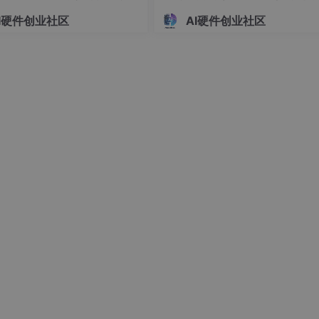
硬件系统设计 基于 51/STM
系统设计 基于单片机的双路温
I硬件创业社区
AI硬件创业社区
单片机的车载简易超声测距报
时显示与自动制冷调控装置开
B
[边缘平台<br>（采集、预处理、管理、安全）]
设计（022901）
（023101）
]
，大部分决策和响应可本地完成，提升实时性与安全性。
am-v2）