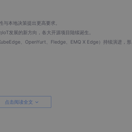
时性与本地决策提出更高要求。
IoT发展的新方向，各大开源项目陆续诞生。
、KubeEdge、OpenYurt、Fledge、EMQ X Edge）持续演进，
点击阅读全文
022