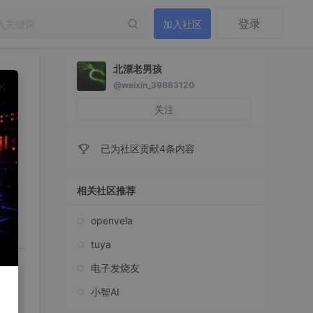
登录
加入社区
北漂老男孩
@weixin_39863120
关注
已为社区贡献4条内容
相关社区推荐
openvela
tuya
电子发烧友
资
小智AI
解