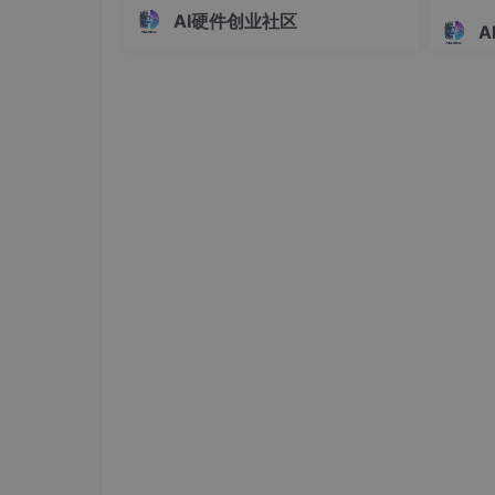
数据采集和实时控制。详细说明了操作
离报警
AI硬件创业社区
步骤、依赖环境、文件结构和代码功
A
flowchart 
TD
32 
能，强调先用模拟数据跑通流程再接入
A
[终端设备<br>（传感器、执行器）]
 --> 
警模块
真机的学习方法。配套代码实现了从数
B
 --> C
[本地AI分析/实时响应]
据采集、质检、模型训练到实时推理的
B
 --> D
[云平台<br>（大数据存储与分析）
完整闭环，适合物联网和边缘
    C -- 反馈控制 --> 
A
    D -- 远程管理/策略下发 --> 
B
说明
：数据先在边缘平台处理，必要时上传云端
2. 边缘平台服务状态机（StateDiagr
设备注册