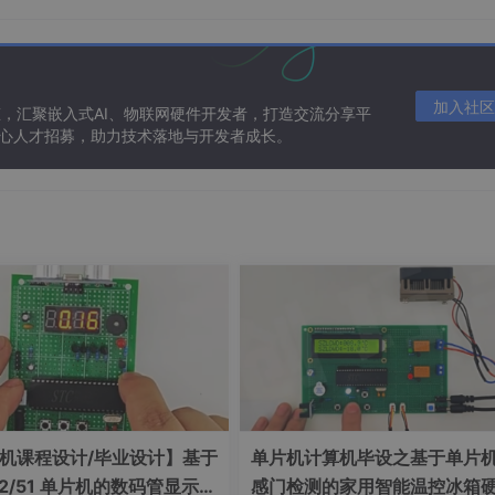
比
协议支持
优点
适用场景
加入社区
态，汇聚嵌入式AI、物联网硬件开发者，打造交流分享平
 核心人才招募，助力技术落地与开发者成长。
r
MQTT、Modbus等
模块化、高扩展性
工业/城市等
容器、设备协议
云原生、易管理
制造/AI等
K8s生态、自治
兼容K8s、断网容忍
零售/物流等
工业协议丰富
数据处理强、易集成
制造/能源等
件
MQTT
轻量、易部署
家居/车联网
机课程设计/毕业设计】基于
单片机计算机毕设之基于单片
32/51 单片机的数码管显示距
感门检测的家用智能温控冰箱