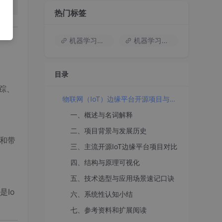
热门标签
机器学习入门
机器学习基础知识
目录
踪、
物联网（IoT）边缘平台开源项目与技术选型全解析
一、概述与名词解释
二、项目背景与发展历史
迟和带
三、主流开源IoT边缘平台项目对比
四、结构与原理可视化
五、技术选型与应用场景速记口诀
Io
六、系统性认知小结
七、参考资料和扩展阅读