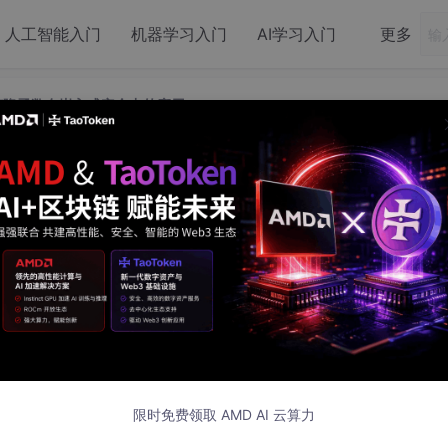
人工智能入门
机器学习入门
AI学习入门
更多
可克隆函数在嵌入式安全中的应用
UF物理不可克隆函数在嵌入式安全中的应用
于硬件差异生成唯一设备指纹的安全技术，在物联网与
嵌入式
系统
ical Function，探讨其通过第六个UART通道实现PUF功能的机
结合挑战-响应认证模式，实现设备身份验证、动态密钥生成和数
防复制特性，适用于IoT设备认证、固件保护和反克隆等场景。
限时免费领取 AMD AI 云算力
法与纠错机制可有效提升稳定性。UART_6_PUF为嵌入式系