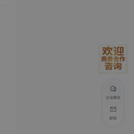
显著
完整
,1}
数学上
的传
暴力
而，
企业微信
，而
邮箱