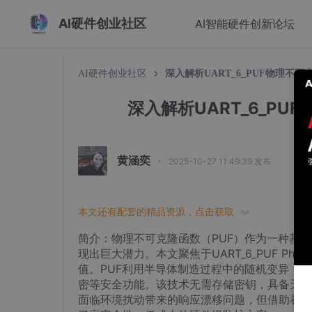
AI硬件创业社区
AI智能硬件创新论坛
AI硬件创业社区
深入解析UART_6_PUF物理不
深入解析UART_6_P
黄涵奕
·
2025-10-27 11:49:39 发布
本文还有配套的精品资源，点击获取
简介：物理不可克隆函数（PUF）作为一种基
现出巨大潜力。本文聚焦于UART_6_PUF Phys
值。PUF利用半导体制造过程中的随机变异，
密等安全功能。该技术无需存储密钥，具备天然
面临环境扰动带来的响应漂移问题，但借助补偿算