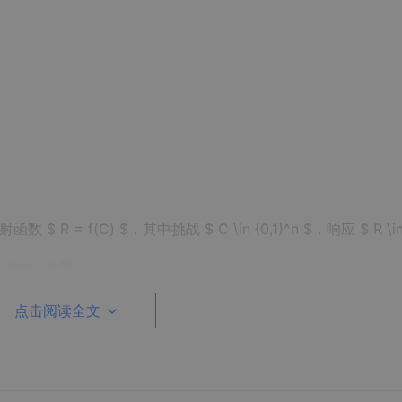
 f(C) $，其中挑战 $ C \in {0,1}^n $，响应 $ R \in 
挑战输出差异大；
同环境条件下响应稳定；
部分CRP推断其余响应。
点击阅读全文
---------|