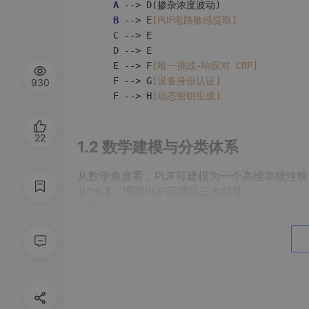
A
 --> D(掺杂浓度波动)

B
 --> E
[PUF电路敏感提取]
    C --> E

    D --> E

    E --> F
[唯一挑战-响应对 CRP]
    F --> G
[设备身份认证]
930
    F --> H
[动态密钥生成]
22
1.2 数学建模与分类体系
从数学角度看，PUF可建模为一个高维非线性映射函数 $ R =
1}^m $。理想PUF应满足三大特性：
1.
唯一性（Uniqueness）
：不同芯片对同一
2.
重复性（Reproducibility）
：同一芯片在不
3.
不可预测性（Unpredictability）
：无法通过
根据挑战空间规模与应用场景，PUF主要分为：
| 类型 | 挑战位宽 | 响应数量 | 典型应用 |
|------------|----------|--------------|---------
| 弱PUF | 固定/小 | 少量CRP | 芯片标识 |