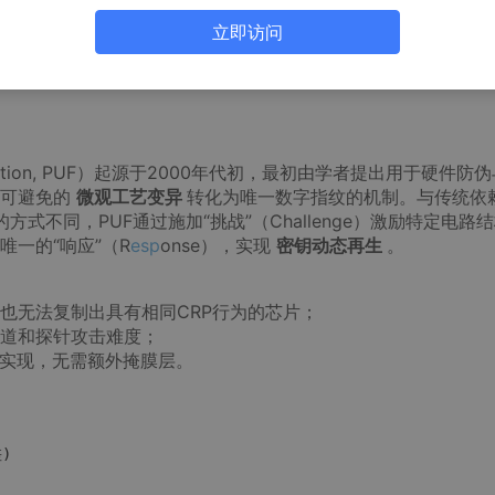
立即访问
基本原理
 Function, PUF）起源于2000年代初，最初由学者提出用于硬件防
不可避免的
微观工艺变异
转化为唯一数字指纹的机制。与传统依
的方式不同，PUF通过施加“挑战”（Challenge）激励特定电路
一的“响应”（R
esp
onse），实现
密钥动态再生
。
也无法复制出具有相同CRP行为的芯片；
道和探针攻击难度；
艺实现，无需额外掩膜层。
)
