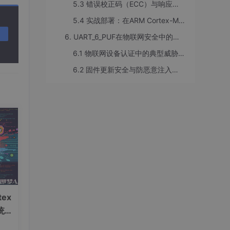
5.3 错误校正码（ECC）与响应补偿技术的应用
5.4 实战部署：在ARM Cortex-M4平台上实现完整认证流程
6. UART_6_PUF在物联网安全中的综合应用与前景
弱PU
6.1 物联网设备认证中的典型威胁模型分析
6.2 固件更新安全与防恶意注入机制
st,
提取器
永久可
象演变
ex
性、唯
统一
应用中
径差