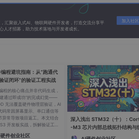
习攻击 |
加入社区
态，汇聚嵌入式AI、物联网硬件开发者，打造交流分享平
量挑战空间，而SRAM-PUF因每次上电产生固定512位指纹，归类为
 核心人才招募，助力技术落地与开发者成长。
础
E）和安全启动（Secure Boot）的
硬件信任根（Root of Tru
电时自主生成根密钥，避免供应链中的密钥泄露风险。结合模糊
BCH码），可解决工艺漂移导致的响应不稳定问题，实现“一次性测量、
硬件编程避坑指南：从“跑通代
“验证闭环”的验证工程实战
信接口集成及实际物联网应用展开，系统揭示PUF如何从物理现
硬件编程的核心痛点并非代码生成，
构建通过即成功”的完成幻觉——
DD 无法覆盖硬件物理层验证，AI
与响应（Response）机制
代码常因屏幕显示、串口通信等
节异常导致项目返工。本文结合
深入浅出 STM32（十）：Cort
对（Challenge-Response Pair, CRP）的不可预测
2-S3 开发板实战，拆解验证工程
-M3 芯片内部总线拓扑结构与
件信任根的基础操作单元，决定了其在身份认证、密钥生成等安全
逻辑，提供可落地的闭环方案，
编址机制解析
I硬件创业社区
外部输入一个“挑战”信号，激发PUF内部基于工艺变异的物理路
 AI 硬件开发的 80% 收尾陷
AI硬件创业社区