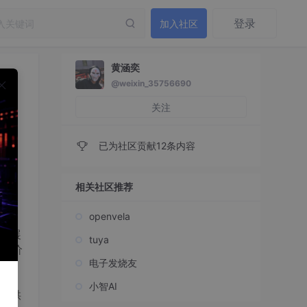
登录
加入社区
黄涵奕
@weixin_35756690
关注
已为社区贡献12条内容
相关社区推荐
openvela
中展
tuya
制与价
电子发烧友
据加
尽管
小智AI
统提供