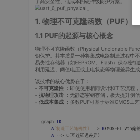
了高安全性、低成本的硬件级防护方案。
1. 物理不可克隆函数（PUF）
1.1 PUF的起源与核心概念
物理不可克隆函数（Physical Unclonable
钥保护。其本质是一种将集成电路制造过程中
易失性存储器（如EEPROM、Flash）保存密钥
利用延迟、阈值电压或上电状态等物理差异生成唯
该技术的核心优势在于：
-
不可克隆性
：即使使用相同设计和工艺流程，
-
抗物理攻击
：无静态密钥存储，极大提升侧信
-
低成本集成
：多数PUF可基于标准CMOS工
graph 
TD
A
[制造工艺随机性]
 --> 
B
(MOSFET Vth偏差
A
 --> C(互连延迟差异)
