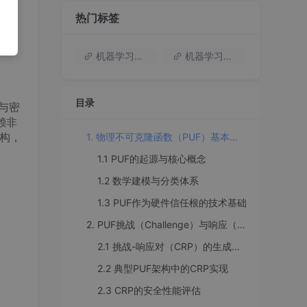
热门标签
机器学习入门
机器学习基础知识
目录
伪与密
赖非
结构，
1. 物理不可克隆函数（PUF）基本原理
1.1 PUF的起源与核心概念
1.2 数学建模与分类体系
1.3 PUF作为硬件信任根的技术基础
2. PUF挑战（Challenge）与响应（Response）机制
2.1 挑战-响应对（CRP）的生成原理
2.2 典型PUF架构中的CRP实现
2.3 CRP的安全性能评估