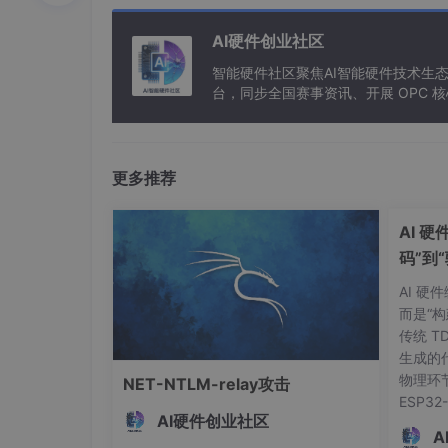
| 强PUF | 可变/大 | 指数级CRP | 认证与加密 |
AI硬件创业社区
| 组合型PUF | 多输入 | 非线性融合 | 抗机器学
智能硬件社区聚焦AI智能硬件技术生
例如，Arbiter-PUF属于强PUF，能支持海
台，同步全国赛事资讯、开展 OPC
F。
1.3 PUF作为硬件信任根的技术基
更多推荐
在现代安全架构中，PUF被视为可信执行环境（TE
RoT）
。它不依赖外部密钥注入，可在首次上
（Fuzzy Extractor）与纠错机制（如
AI 
用”的密钥再生能力。
码”到
后续章节将围绕CRP机制构建、熵源仿真、通
AI 
为嵌入式系统安全基石。
而是“
传统 T
2. PUF挑战（Challenge）
生成的
物理环
NET-NTLM-relay攻击
物理不可克隆函数（PUF）的安全性核心在于其挑战-响应
ESP3
一性和稳定性。CRP机制构成了PUF作为硬
AI硬件创业社区
的核心
A
的可行性与鲁棒性。一个完整的CRP流程包括：
帮你避开