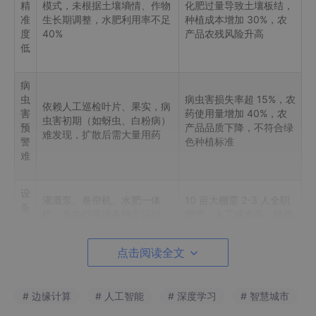
精
模式，未根据土壤墒情、作物
化肥过量导致土壤板结，
准
生长期调整，水肥利用率不足
种植成本增加 30%，农
度
40%​
产品农残风险升高​
低​
病
虫
病虫害损失率超 15%，农
依赖人工巡检叶片、果实，病
害
药使用量增加 40%，农
虫害初期（如蚜虫、白粉病）
预
产品品质下降，不符合绿
难发现，扩散后需大量用药​
警
色种植标准​
难​
设
灌溉泵、卷帘机、水肥一体
10 亩大棚需 2-3 人全职
备
机、杀虫灯等设备独立运行，
管理，人工成本高；操作
协
需人工逐个操作，无法根据环
延迟导致环境调控不及
同
境自动联动​
时，影响作物生长​
差​
点击阅读全文
网
农村地区 4G/5G 信号不稳
云端断网时灌溉、温控中
# 边缘计算
# 人工智能
# 深度学习
# 智慧城市
络
定，若依赖云端决策，网络中
断，单次断网可能导致作
依