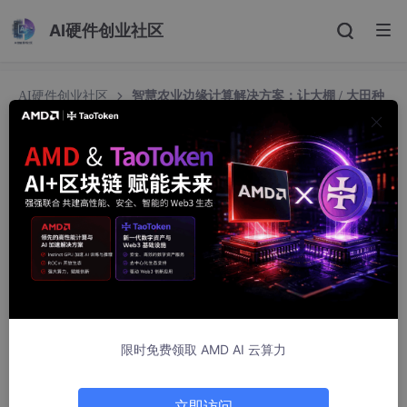
AI硬件创业社区
AI硬件创业社区
智慧农业边缘计算解决方案：让大棚 / 大田种
植更精准，实现降本提质与高效管理
智慧农业边缘计算解决方案：让大棚 / 大田种植更
精准，实现降本提质与高效管理
xspeed12
1106人浏览 · 2025-10-09 17:02:19
在乡村振兴与农业现代化推进下，传统农业 “靠天吃饭、凭经
验种植” 的模式已难以满足规模化、高品质的生产需求 —— 大棚
温湿度靠人工巡查、水肥灌溉 “大水大肥”、病虫害发现时已扩散、
设备各自为政难协同，这些痛点导致农业生产效率低、资源浪费
限时免费领取 AMD AI 云算力
大、产品品质不稳定。本方案基于 “农业
边缘计算网关
”，构建 “环
境感知 - 本地决策 - 自动执行 - 数据赋能” 的智慧农业闭环，助力
农户 / 农业企业实现 “精准种植、节本增效、品质提升”。​
立即访问