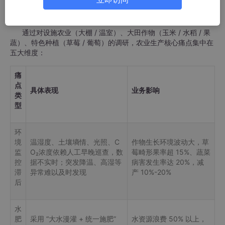
一、智慧农业行业核心痛点与需求拆解​
通过对设施农业（大棚 / 温室）、大田作物（玉米 / 水稻 / 果
蔬）、特色种植（草莓 / 葡萄）的调研，农业生产核心痛点集中在
五大维度：​
痛
点
具体表现​
业务影响​
类
型​
环
境
温湿度、土壤墒情、光照、C
作物生长环境波动大，草
监
O₂浓度依赖人工早晚巡查，数
莓畸形果率超 15%、蔬菜
控
据不实时；突发降温、高湿等
病害发生率达 20%，减
滞
异常难以及时发现​
产 10%-20%​
后​
水
肥
采用 “大水漫灌 + 统一施肥”
水资源浪费 50% 以上，