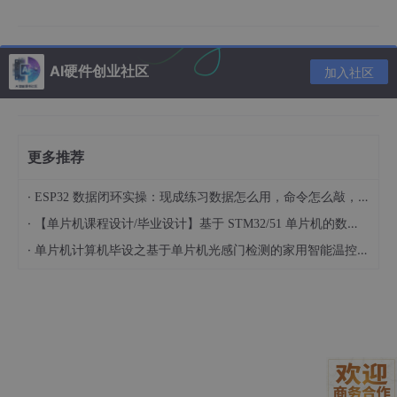
断时设备停摆，错过农事关键
物缺水 / 高温受损，损失
赖
期（如授粉、灌溉）​
超万元​
高​
AI硬件创业社区
加入社区
针对上述痛点，农业生产核心需求可归纳为：全场景环境实时
感知、水肥精准自动调控、病虫害早期预警、设备本地协同联动、
低网络依赖运行。​
更多推荐
二、解决方案核心架构与能力
·
ESP32 数据闭环实操：现成练习数据怎么用，命令怎么敲，代码写了啥
·
【单片机课程设计/毕业设计】基于 STM32/51 单片机的数码管显示距离报警硬件系统设计 基于 51/STM32 单片机的车载简易超声测距报警模块设计（022901）
·
单片机计算机毕设之基于单片机光感门检测的家用智能温控冰箱硬件系统设计 基于单片机的双路温度实时显示与自动制冷调控装置开发（023101）