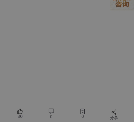
本方案以 “农业
边缘计算网关
” 为核心，构建 “设备接入层 - 本
地决策层 - 数据应用层 - 运维管理层” 四层架构，适配农业户外、
低网络、多设备的复杂场景：​
1. 设备接入层：全场景农业设备兼容，不怕户外恶劣环境​
针对农业设备类型多、部署环境复杂（高温、高湿、户外）的
特点，网关采用 “多协议 + 高防护” 设计，实现全设备无缝接入：​
多类型传感器接入：支持 LoRa（远距离，低功耗、
传输半径 1-3 公里，适合大田及大棚长期部署）、WI
FI（高带宽，适合图像设备），网关可接入温湿度、
土壤墒情（含水量、EC 值）、光照强度、CO₂浓
度、作物生长图像（摄像头）等传感器，采集间隔可
自定义（最低 1 分钟 / 次）。​
农业执行设备对接：兼容 Modbus（水肥一体机、灌
溉泵）、继电器（卷帘机、通风口）、PWM（调光
30
0
0
分享
灯、杀虫灯）等协议，可直接控制农业生产设备，无
需额外加装控制器；网关耐受 - 30℃~70℃温度，
适应农业行业应用环境。​