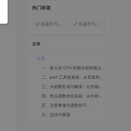
热门标签
机器学习入门
机器学习基础知识
目录
引言
一、嵌入式 CPU 性能分析的痛点与解决方案
二、perf 工具链基础：从安装到核心命令
三、火焰图生成与解读：让性能热点可视化
四、热点函数优化实战：从分析到落地
五、注意事项与进阶技巧
六、总结与展望