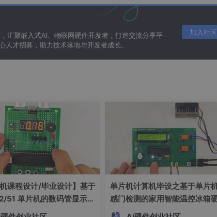
析工具，支持硬件事件（如指令周期、缓存命中）和软件事件（如函数调
合嵌入式场景；
加入社区
态，汇聚嵌入式AI、物联网硬件开发者，打造交流分享平
n Gregg 发明，通过可视化函数调用栈的采样结果，能直观展示 CPU 
 核心人才招募，助力技术落地与开发者成长。
核心命令
要手动编译：
（通过uname -r查看）；
开启CONFIG_PERF_EVENTS和CONFIG_DEBUG_INFO（生成
机课程设计/毕业设计】基于
单片机计算机毕设之基于单片
rm CROSS_COMPILE=arm-linux-gnueabihf- perf；
32/51 单片机的数码管显示距
感门检测的家用智能温控冰箱
硬件系统设计 基于 51/STM
系统设计 基于单片机的双路温
拷贝至嵌入式系统的/usr/bin目录。
I硬件创业社区
AI硬件创业社区