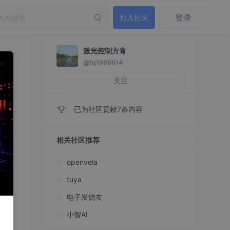
登录
加入社区
激光控制方青
@fq1986614
关注
已为社区贡献7条内容
相关社区推荐
openvela
tuya
电子发烧友
小智AI