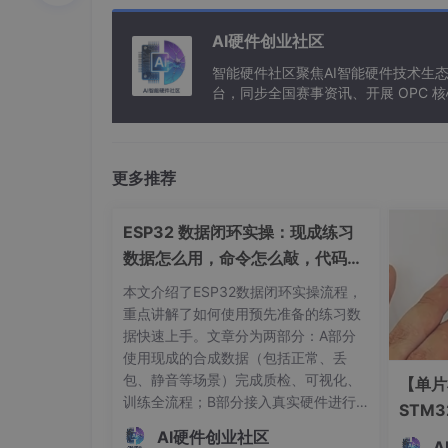
perf 是 Linux 内核自带的性能分
调度切换）的采样，
开销仅 5%-10%
，适
AI硬件创业社区
智能硬件社区聚焦AI智能硬件技术生
火焰图（Flame Graph）由 Brenda
台，同步全国赛事资讯、开展 OPC
的分布，
让热点函数一目了然
。
二、perf 工具链基础：从安装到
更多推荐
（一）嵌入式环境下的 perf 移植
ESP32 数据闭环实操：现成练习
多数嵌入式 Linux 系统默认不预装 perf，需
数据怎么用，命令怎么敲，代码写
获取内核源码
：确保与目标设备内核版本一致
了啥
本文介绍了ESP32数据闭环实操流程，
重点讲解了如何使用预先准备的练习数
配置编译选项
：在make menuconfig中
据快速上手。文章分为两部分：A部分
号）；
使用现成的合成数据（包括正常、丢
包、静音等场景）完成质检、可视化、
【单片
交叉编译
：指定工具链路径，执行make ARCH=a
训练全流程；B部分接入真实硬件进行
STM
数据采集和实时控制。详细说明了操作
离报警
AI硬件创业社区
部署到设备
：将编译生成的perf二进制文件
步骤、依赖环境、文件结构和代码功
A