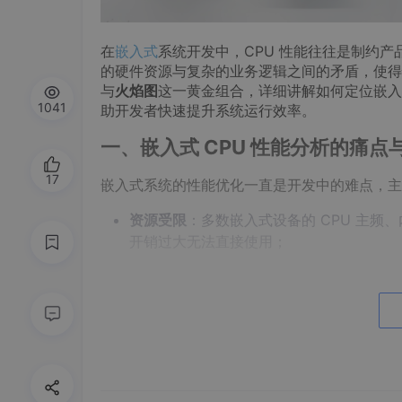
在
嵌入式
系统开发中，CPU 性能往往是制约
的硬件资源与复杂的业务逻辑之间的矛盾，使得
与
火焰图
这一黄金组合，详细讲解如何定位嵌入
1041
助开发者快速提升系统运行效率。
一、嵌入式 CPU 性能分析的痛点
17
嵌入式系统的性能优化一直是开发中的难点，主
资源受限
：多数嵌入式设备的 CPU 主频、
开销过大无法直接使用；
场景复杂
：工业控制中的实时性要求、物
定位困难
：函数调用层级深、中断与任务调
而
perf 工具链
与
火焰图
的结合，为解决这些问