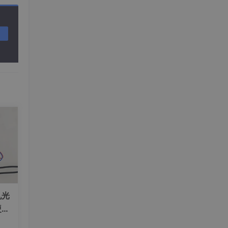
用、
时间
调试符
机光
硬件
度实