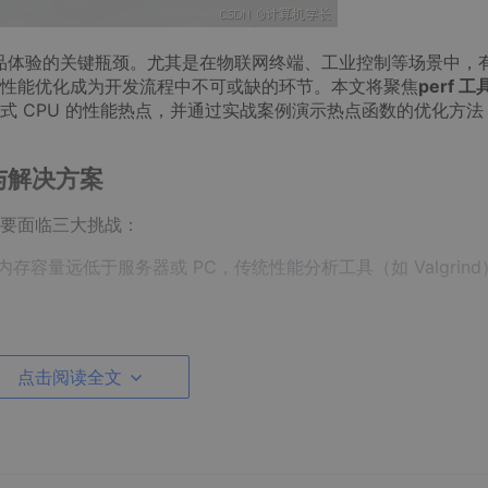
产品体验的关键瓶颈。尤其是在物联网终端、工业控制等场景中，
性能优化成为开发流程中不可或缺的环节。本文将聚焦
perf 工
式 CPU 的性能热点，并通过实战案例演示热点函数的优化方法
与解决方案
要面临三大挑战：
内存容量远低于服务器或 PC，传统性能分析工具（如 Valgrind
联网设备的低功耗需求，对性能分析的精度和粒度提出了更高要求
点击阅读全文
度频繁，使得手工排查性能瓶颈如同 "大海捞针"。
题提供了高效方案：