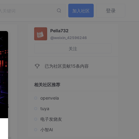
登录
加入社区
Pella732
@weixin_42596246
现
关注
已为社区贡献15条内容
相关社区推荐
openvela
采用S
tuya
设计。
电子发烧友
协
的详
小智AI