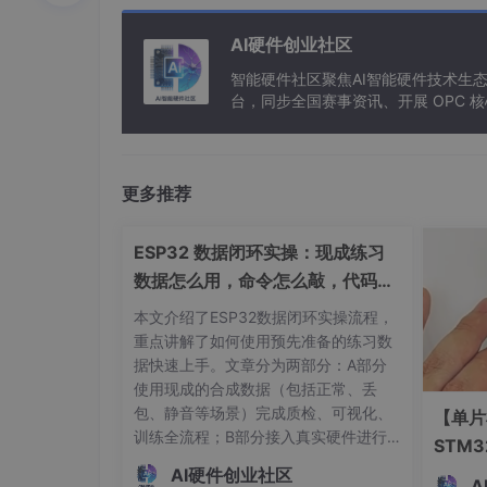
以上内容为第一章概览，接下来的章节将深入探讨S
AI硬件创业社区
具体实现。
智能硬件社区聚焦AI智能硬件技术生
台，同步全国赛事资讯、开展 OPC
2. SD1306控制器使用详解
2.1 SD1306控制器的基本功能
更多推荐
2.1.1 SD1306的工作原理
SD1306是一款常用于OLED显示屏的控制器
ESP32 数据闭环实操：现成练习
有机发光二极管（OLED）技术，它通过电流驱
数据怎么用，命令怎么敲，代码写
06能够实现高对比度和深黑色，这对于OLED
了啥
本文介绍了ESP32数据闭环实操流程，
SD1306控制器包含一个内置的128x64
重点讲解了如何使用预先准备的练习数
来自外部的数据和命令。这些数据随后被SD13
据快速上手。文章分为两部分：A部分
使用现成的合成数据（包括正常、丢
物理连接与显示协议
包、静音等场景）完成质检、可视化、
【单片
SD1306通常采用I2C或SPI通信协议与外部微
训练全流程；B部分接入真实硬件进行
STM
C或0x3D），以区分于其他在同一总线上的设
数据采集和实时控制。详细说明了操作
离报警
AI硬件创业社区
后将图像数据发送给SD1306，SD1306随
步骤、依赖环境、文件结构和代码功
A