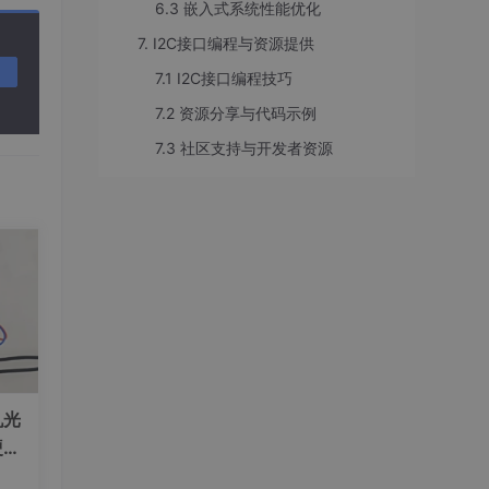
6.3 嵌入式系统性能优化
用中的
7. I2C接口编程与资源提供
7.1 I2C接口编程技巧
7.2 资源分享与代码示例
7.3 社区支持与开发者资源
理基于
13
，接收
机光
0x3
硬件
式，然
度实