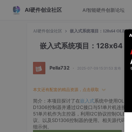
AI硬件创业社区
AI智能硬件创新论坛
AI硬件创业社区
嵌入式系统项目：128x64 OLED
嵌入式系统项目：128x64 O
Pella732
·
2025-07-09 15:31:53 发布
本文还有配套的精品资源，点击获取
简介：本项目探讨了在
嵌入式
系统中使用OLE
D1306控制器并通过I2C接口与51单片机连接
51单片机作为主控器，利用I2C协议控制OLE
议、以及SD1306控制器的使用。相关源代码
细示例。