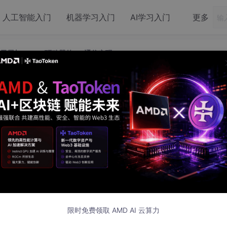
人工智能入门
机器学习入门
AI学习入门
更多
显示屏与SD1306驱动器的I2C通信实现
LED显示屏与SD1306驱动器的I2C通信实
D显示屏，特别是一个分辨率为128x64像素的显示屏。该显示屏
。SD1306芯片处理来自单片机的数据，通过I2C总线简化了电路
D显示屏显示信息。本项目涉及到的技术包括OLED技术、I2C通信
和资源包含在压缩包文件中，为开发者提供了实现OLED显示控制
限时免费领取 AMD AI 云算力