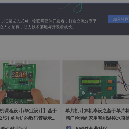
D1306控制器的使用和配置，以及I2C通信协议在OLED应
加入社区
态，汇聚嵌入式AI、物联网硬件开发者，打造交流分享平
 核心人才招募，助力技术落地与开发者成长。
，它负责将输入的信号转化为可见的图像输出。SD1306的显示原
动OLED像素点发光来显示图像。每个像素点可独立控制，因此SD
显示技术至关重要。
像素的显示缓冲区，它使用串行接口与外部控制器（如微控制器）通信
06转换成相应的灰度值，输出到对应的像素上。
机课程设计/毕业设计】基于
单片机计算机毕设之基于单片
控制器连接。在I2C模式下，SD1306可以被分配一个地址（通常是
32/51 单片机的数码管显示距
感门检测的家用智能温控冰箱
备。微控制器通过发送特定的命令序列来配置SD1306的工作模
硬件系统设计 基于 51/STM
系统设计 基于单片机的双路温
后将这些数据解释并显示在屏幕上。
I硬件创业社区
AI硬件创业社区