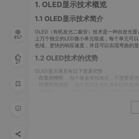
1. OLED显示技术概览
1.1 OLED显示技术简介
OLED（有机发光二极管）技术是一种自发光显
857
上万个独立的LED微小单元组成，每个单元可
色域、更快的响应速度，并且可以实现弯曲的显
1.2 OLED技术的优势
27
OLED显示屏具有以下显著优势：
-
自发光特性
：每个像素单独发光，不需要背光
-
轻薄和灵活性
：由于其自发光性质和结构简单
-
低功耗
：OLED屏幕在显示黑色或黑暗场景
-
宽视角和高速响应
：OLED屏幕可以提供更
1.3 OLED技术的分类及应用
OLED技术主要分为两大类：
小分子OLED
和
视和其他消费电子产品的显示屏中。PLED技术
果和多变的形态在智能穿戴、智能家居、汽车电