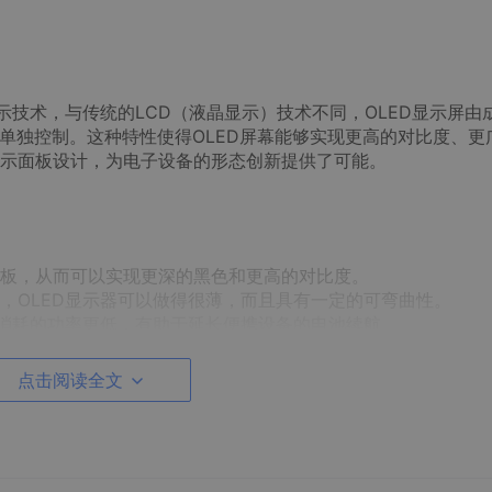
示技术，与传统的LCD（液晶显示）技术不同，OLED显示屏由
以单独控制。这种特性使得OLED屏幕能够实现更高的对比度、更
示面板设计，为电子设备的形态创新提供了可能。
板，从而可以实现更深的黑色和更高的对比度。
，OLED显示器可以做得很薄，而且具有一定的可弯曲性。
时消耗的功率更低，有助于延长便携设备的电池续航。
宽的观看角度和更迅速的像素响应时间。
点击阅读全文
聚合物OLED（PLED）
。小分子OLED技术广泛应用于智能手机
则更多用于柔性屏和大尺寸显示设备。OLED屏幕正因其出色的
子等新兴领域中得到快速应用。