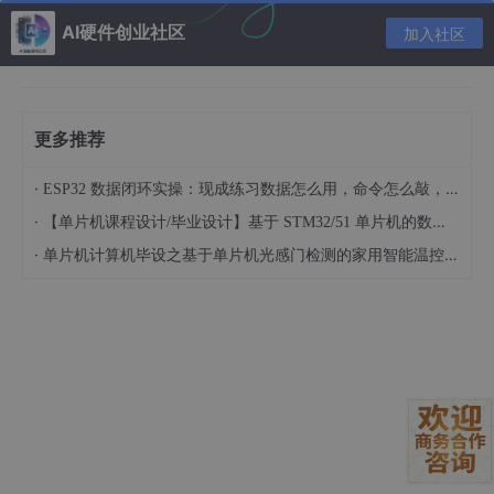
低功耗
多种休眠模式（Sleep、Deep Sleep、Standby）
AI硬件创业社区
加入社区
内存管理
支持MPU（Memory Protection Unit）
异常处理
硬件自动压栈、出栈，简化中断服务程序开发
更多推荐
Cortex-M内核根据性能和应用场景的不同，分为多个子系列，
·
ESP32 数据闭环实操：现成练习数据怎么用，命令怎么敲，代码写了啥
如：
·
【单片机课程设计/毕业设计】基于 STM32/51 单片机的数码管显示距离报警硬件系统设计 基于 51/STM32 单片机的车载简易超声测距报警模块设计（022901）
Cortex-M0/M0+
：入门级，适用于成本敏感、低功
·
单片机计算机毕设之基于单片机光感门检测的家用智能温控冰箱硬件系统设计 基于单片机的双路温度实时显示与自动制冷调控装置开发（023101）
耗需求的应用
Cortex-M3
：中端，平衡性能与功耗，广泛用于工
业控制
Cortex-M4/M7
：高性能，支持FPU（浮点运算单
元），适合音视频处理、高级控制算法
Cortex-M55/M85
：引入Arm Helium技术，增强AI
计算能力