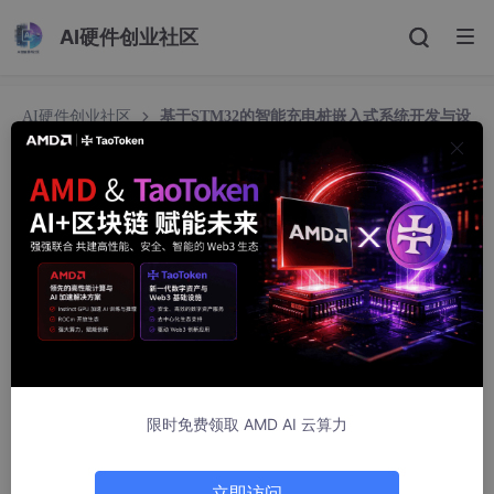
AI硬件创业社区
AI硬件创业社区
基于STM32的智能充电桩嵌入式系统开发与设
计
基于STM32的智能充电桩嵌入式系统开发与设计
Pella732
1501人浏览 · 2025-09-15 11:48:55
本文还有配套的精品资源，点击获取
简介：智能充电桩是电动汽车充电基础设施的核心设备，通过与车
辆通信并控制电力传输，实现安全高效的电池充电。本项目围绕基
于STM32微控制器的
嵌入式
控制系统展开设计，涵盖硬件架构、
限时免费领取 AMD AI 云算力
通信接口、安全机制与软件开发流程。STM32凭借高性能、低功
耗和丰富的外设资源，成为智能充电桩控制系统的理想选择。项目
内容包括充电状态监控、电能计量、故障保护、CAN通信、人机交
立即访问