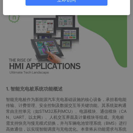
互界面设计以及与云端的远程连接，适用于嵌入式系统学习与实际
工程应用。
1. 智能充电桩系统功能概述
智能充电桩作为新能源汽车充电基础设施的核心设备，承担着电能
传输、计费管理、安全控制及数据交互等关键功能。其系统架构通
常由主控单元（如STM32系列MCU）、电源模块、通信模块（CA
N、UART、以太网）、人机交互界面及计量模块等组成。充电桩
需支持快充与慢充模式切换，并与车辆电池管理系统（BMS）进行
高效通信，以实现智能调度与充电优化。本章将从功能需求与系统