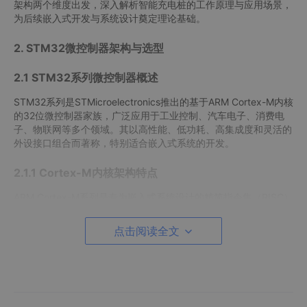
架构两个维度出发，深入解析智能充电桩的工作原理与应用场景，
为后续嵌入式开发与系统设计奠定理论基础。
2. STM32微控制器架构与选型
2.1 STM32系列微控制器概述
STM32系列是STMicroelectronics推出的基于ARM Cortex-M内核
的32位微控制器家族，广泛应用于工业控制、汽车电子、消费电
子、物联网等多个领域。其以高性能、低功耗、高集成度和灵活的
外设接口组合而著称，特别适合嵌入式系统的开发。
2.1.1 Cortex-M内核架构特点
ARM Cortex-M系列是专为嵌入式系统设计的精简指令集（RISC）
处理器架构，具有如下核心特点：
点击阅读全文
特性
描述
指令集
Thumb-2指令集，兼顾代码密度与执行效率
实时性
支持中断嵌套与快速中断响应机制（NVIC）