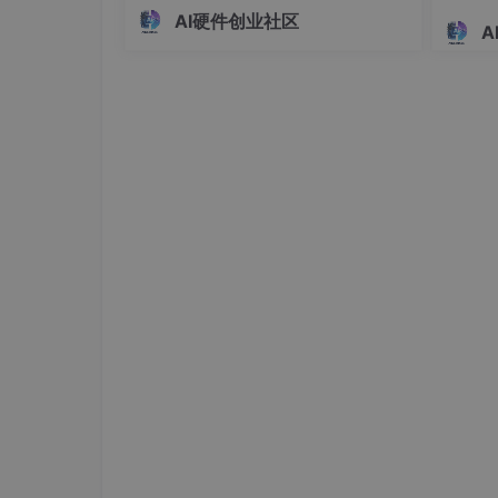
数据采集和实时控制。详细说明了操作
离报警
AI硬件创业社区
步骤、依赖环境、文件结构和代码功
A
32 
能，强调先用模拟数据跑通流程再接入
警模块
真机的学习方法。配套代码实现了从数
据采集、质检、模型训练到实时推理的
完整闭环，适合物联网和边缘