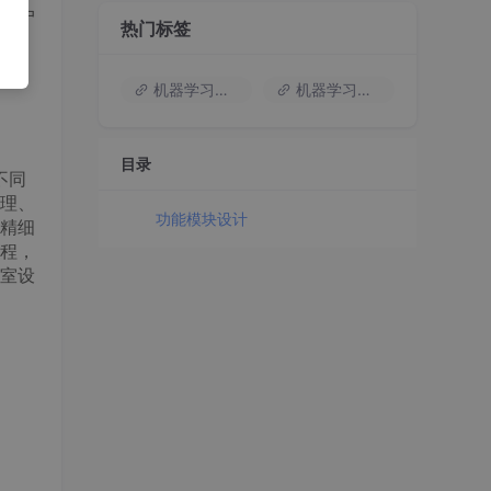
用户
热门标签
度。
言，
机器学习入门
机器学习基础知识
目录
不同
理、
功能模块设计
精细
程，
室设