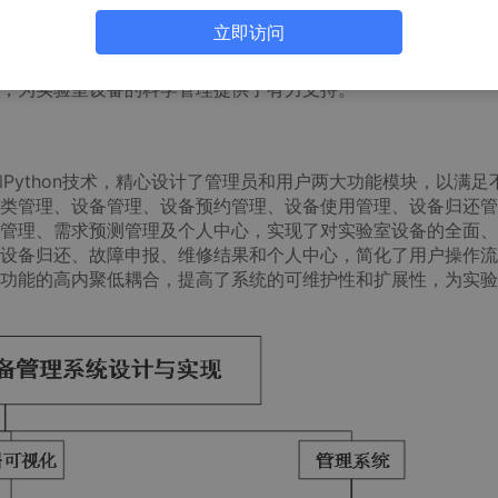
果查看以及个人中心等功能，极大简化了用户操作流程，提升了
立即访问
实时查看设备使用情况，及时归还设备并申报故障，跟踪维修进
低了管理成本，为实验室营造了高效、有序的工作环境。总体而
，为实验室设备的科学管理提供了有力支持。
e和Python技术，精心设计了管理员和用户两大功能模块，以满足
类管理、设备管理、设备预约管理、设备使用管理、设备归还管
管理、需求预测管理及个人中心，实现了对实验室设备的全面、
设备归还、故障申报、维修结果和个人中心，简化了用户操作流
功能的高内聚低耦合，提高了系统的可维护性和扩展性，为实验