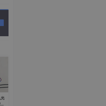
机光
硬件