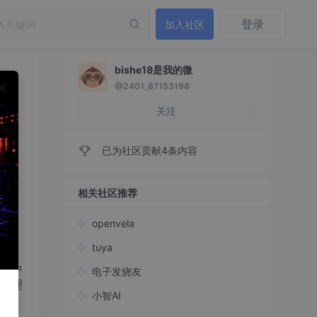
登录
加入社区
bishe18是我的微
@2401_87153198
关注
已为社区贡献4条内容
相关社区推荐
openvela
tuya
。系
人中
电子发烧友
处理
小智AI