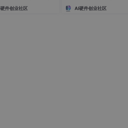
硬件系统设计 基于 51/STM
系统设计 基于单片机的双路温
I硬件创业社区
AI硬件创业社区
单片机的车载简易超声测距报
时显示与自动制冷调控装置开
设计（022901）
（023101）