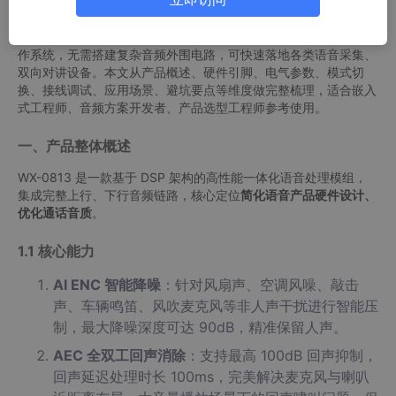
今天给大家详细拆解一款高度集成化的
WX-0813 AI ENC+AEC
语音处理模组
，该模组将 AI 智能降噪、全双工回声消除、USB 音
频传输、双声道 D 类功放四大功能合而为一，免驱适配全主流操
作系统，无需搭建复杂音频外围电路，可快速落地各类语音采集、
双向对讲设备。本文从产品概述、硬件引脚、电气参数、模式切
换、接线调试、应用场景、避坑要点等维度做完整梳理，适合嵌入
式工程师、音频方案开发者、产品选型工程师参考使用。
一、产品整体概述
WX-0813 是一款基于 DSP 架构的高性能一体化语音处理模组，
集成完整上行、下行音频链路，核心定位
简化语音产品硬件设计、
优化通话音质
。
1.1 核心能力
AI ENC 智能降噪
：针对风扇声、空调风噪、敲击
声、车辆鸣笛、风吹麦克风等非人声干扰进行智能压
制，最大降噪深度可达 90dB，精准保留人声。
AEC 全双工回声消除
：支持最高 100dB 回声抑制，
回声延迟处理时长 100ms，完美解决麦克风与喇叭