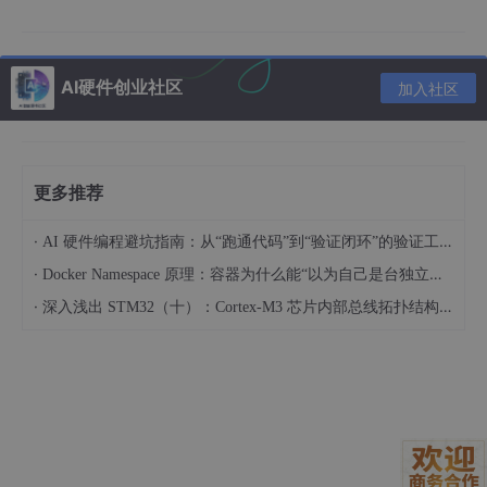
入、喇叭输出、备用供电，分工清晰，接线逻辑简单。
2.1 引脚功能对照表
AI硬件创业社区
加入社区
引脚
功能
详细说明
序号
定义
1 / 11
GND
系统公共地，所有信号参考地
更多推荐
USB 数据正极，用于音频传输、在线固件升
2
D+
级
·
AI 硬件编程避坑指南：从“跑通代码”到“验证闭环”的验证工程实战
·
Docker Namespace 原理：容器为什么能“以为自己是台独立的机器“
USB 数据负极，用于音频传输、在线固件升
3
D-
·
级
深入浅出 STM32（十）：Cortex-M3 芯片内部总线拓扑结构与统一编址机制解析
4
5V
USB 主供电输入，标准电压范围 4V~5.25V
5
MIC-
驻极体电容麦克风差分输入负极
6
MIC+
驻极体电容麦克风差分输入正极
SPKR