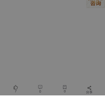
7
右声道喇叭输出负极
-
SPKR
8
右声道喇叭输出正极
+
9
SPKL-
左声道喇叭输出负极
SPKL
10
左声道喇叭输出正极
+
功放备用供电（5V~7V），高压供电需拆除
12
+6V
板载 R1 电阻
2.2 供电方案（重点！功放功率关键）
供电设计是该模组调试的核心，
普通 USB 500~600mA 供电无法
支撑功放满功率输出
，分两种供电模式：
默认模式（仅 USB 供电）
由引脚 4（5V）供电，
7
0
0
分享
适合仅做语音采集、无需大功率喇叭输出的场景。模
组静态电流 95~100mA，仅满足基础拾音、降噪、