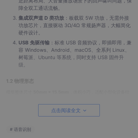
近距离布局、大音量播放场景下的回声啸叫问题，保
障全双工通话流畅。
集成双声道 D 类功放
：板载双 5W 功放，无需外接
功放芯片，直接驱动 3Ω/4Ω 常规扬声器，大幅简化
硬件设计。
USB 免驱传输
：标准 USB 音频协议，即插即用，兼
容 Windows、Android、macOS、全系列 Linux、
树莓派、Ubuntu 等系统，同时支持 USB 固件升
级。
1.2 物理形态
模组整体尺寸
50mm × 15.5mm
，体积小巧，适配小型化设备结
构设计；采用
邮票半孔 + 1.25mm 间距端子母座
双接口设计，兼
顾贴片量产与手工接线调试两种场景，配套推荐使用 1.35mm 规
点击阅读全文
格端子线。
二、硬件引脚定义与接线说明
# 语音识别
模组共引出 12 路邮票半孔引脚，覆盖电源、USB 信号、麦克风输