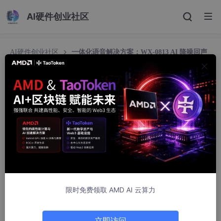
AI硬件创业社区
AI硬件创业社区
一体化语音解决方案：WX-0813 AI 降噪回声
消除模组全解析（硬件 + 调试 + 场景实战）
一体化语音解决方案：WX-0813 AI 降噪回声消除
模组全解析（硬件 + 调试 + 场景实战）
声讯电子有限公司
622人浏览 · 2026-06-09 10:41:05
在
嵌入式
对讲、会议音频、安防可视门铃、车载语音、工业呼叫等
产品开发中，
环境噪音、喇叭回声、音频电路复杂、功放额外设计
是长期困扰硬件与音频工程师的四大痛点。传统方案需要单独搭建
麦克风放大电路、降噪算法、AEC 回声消除模块、D 类功放电
限时免费领取 AMD AI 云算力
路，不仅增加 PCB 面积、拉高物料成本，还会带来调试周期长、
兼容性差、全双工通话卡顿等一系列问题。
立即访问