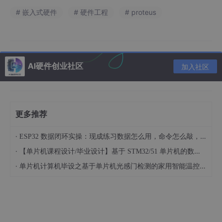
# 嵌入式硬件
# 硬件工程
# proteus
AI硬件创业社区
加入社区
更多推荐
·
ESP32 数据闭环实操：现成练习数据怎么用，命令怎么敲，代码写了啥
·
【单片机课程设计/毕业设计】基于 STM32/51 单片机的数码管显示距离报警硬件系统设计 基于 51/STM32 单片机的车载简易超声测距报警模块设计（022901）
·
单片机计算机毕设之基于单片机光感门检测的家用智能温控冰箱硬件系统设计 基于单片机的双路温度实时显示与自动制冷调控装置开发（023101）