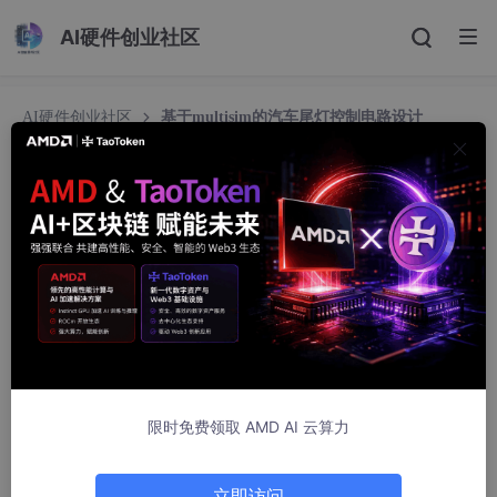
AI硬件创业社区
AI硬件创业社区
基于multisim的汽车尾灯控制电路设计
基于multisim的汽车尾灯控制电路设计
电子设计爱好者
206人浏览 · 2026-06-08 21:01:36
1、电路由四个按键控制，分别对应左转、右转、刹车和检查。
2、当左转或右转键按下时，左侧或右侧的3个汽车尾灯按照左循
环或右循环的顺序依次点亮，点亮时间为1秒。
3、当刹车时，所有的尾灯同时闪烁，闪烁时间为1秒。
4、当检查时，所有的尾灯点亮。
限时免费领取 AMD AI 云算力
仿真图：
立即访问