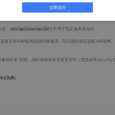
立即访问
优化）
集群，
/etc/apt/sources.list
文件用于指定服务器地址。
4），需选择支持ARM架构的国内镜像源（部分国内源仅适配x86架构
包兼容性差”问题，同时保障系统更新安全性（需选择带security
h64
为例）
）