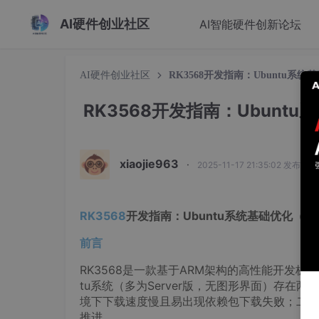
AI硬件创业社区
AI智能硬件创新论坛
AI硬件创业社区
RK3568开发指南：Ubuntu系统
RK3568开发指南：Ubuntu
xiaojie963
·
2025-11-17 21:35:02 发布
RK3568
开发指南：
Ubuntu
系统基础优化（软
前言
RK3568是一款基于ARM架构的高性能开发板
tu系统（多为Server版，无图形界面）存在
境下下载速度慢且易出现依赖包下载失败；二是
推进。