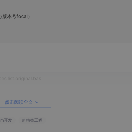
心版本号focal）
es.list.original.bak
点击阅读全文
arm开发
# 精益工程