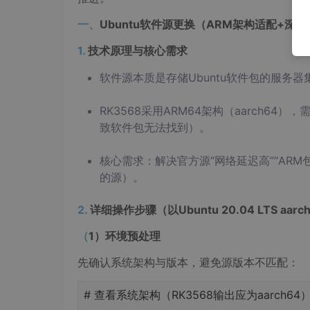
一、
Ubuntu
软件源更换（
ARM
架构适配
+
深度
1.
技术原理与核心需求
软件源本质是存储Ubuntu软件包的服务器
RK3568采用ARM64架构（aarch6
致软件包无法找到）。
核心需求：解决官方源“网络延迟高”“ARM
的源）。
2.
详细操作步骤（以
Ubuntu 20.04 LTS aarc
（
1
）环境预处理
先确认系统架构与版本，避免源版本不匹配：
#
查看系统架构（RK3568输出应为aarch64