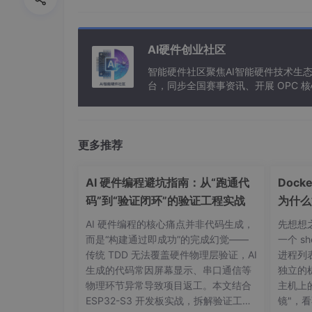
推荐使用
nano
编辑器（系统默认预装，无需额外
sudo nano /etc/apt/sources.list
AI硬件创业社区
智能硬件社区聚焦AI智能硬件技术生
台，同步全国赛事资讯、开展 OPC
（
4
）国内
ARM
适配型镜像源推荐（任选其一
阿里云源（ARM64专属，支持Ubuntu 20.
更多推荐
#
主仓库（包含核心软件包，ARM64适
AI 硬件编程避坑指南：从“跑通代
Dock
deb http://mirrors.aliyun.com/ubuntu-p
码”到“验证闭环”的验证工程实战
为什么
器“
deb-src http://mirrors.aliyun.com/ubun
AI 硬件编程的核心痛点并非代码生成，
先想想
而是“构建通过即成功”的完成幻觉——
一个 s
传统 TDD 无法覆盖硬件物理层验证，AI
进程列
#
安全更新仓库（修复系统漏洞，必选）
生成的代码常因屏幕显示、串口通信等
独立的
deb http://mirrors.aliyun.com/ubuntu-p
物理环节异常导致项目返工。本文结合
主机上
ESP32-S3 开发板实战，拆解验证工程
镜"，
deb-src http://mirrors.aliyun.com/ubun