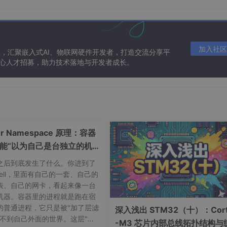
安装），避免vim未安装导致操作受阻：
加入社区
态，汇聚嵌入式AI、物联网硬件开发者，打造交流分享平
 核心人才招募，助力技术落地与开发者成长。
，优先阿里云）
04/22.04，速度最快）：
配）
er Namespace 原理：容器
orts/ focal main restricted universe multiverse
能“以为自己是台独立的机
tu-ports/ focal main restricted universe multiverse
之后到底发生了什么。你进到了
hell，里面有自己的一套、自己的
表、自己的网卡，看起来像一台
机器。容器里的进程就是跑在宿
orts/ focal-security main restricted universe multiverse
的普通进程，它只是被"加了层滤
深入浅出 STM32（十）：Cort
看不到自己外面的世界。这层"滤
tu-ports/ focal-security main restricted universe multiverse
-M3 芯片内部总线拓扑结构与