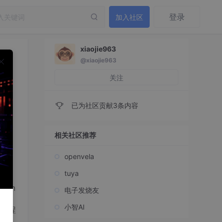
登录
加入社区
xiaojie963
@xiaojie963
置）
关注
已为社区贡献3条内容
相关社区推荐
openvela
tuya
bun
电子发烧友
络环
小智AI
流程