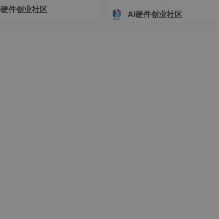
Linux 内核的Namespace（命
编址机制解析
I硬件创业社区
）机制。它是内核提供的一种资
AI硬件创业社区
）
隔离手段：给不同进程组提供不
系统资源视图"。
orts/ focal-updates main restricted universe multiverse
tu-ports/ focal-updates main restricted universe multiverse
赖冲突时启用）
orts/ focal-backports main restricted universe multiverse
tu-ports/ focal-backports main restricted universe multive
）：
cn/ubuntu-ports/ focal main restricted universe multiverse