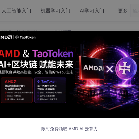
人工智能入门
机器学习入门
AI学习入门
更多
基础优化（软件源更换+vim/git安装配置）
系统基础优化（软件源更换+vim/git安装配
件源更换
+vim/git
安装配置）
，广泛应用于
嵌入式
Linux开发、边缘计算等场景。其默认搭载的U
两个核心问题：一是默认软件源为Ubuntu官方国外服务器，国内网
限时免费领取 AMD AI 云算力
缺失嵌入式开发必备的文本编辑、版本控制工具，直接影响开发