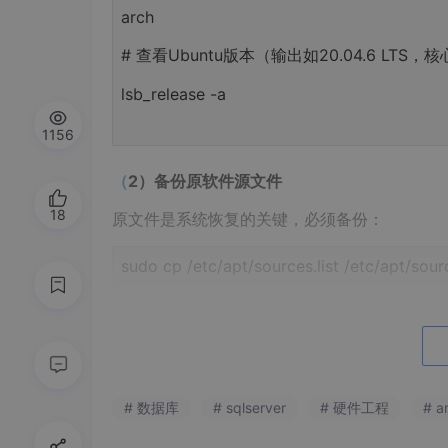
arch
#
查看Ubuntu版本（输出如20.04.6 LTS，核
lsb_release -a
1156
（
2
）备份原软件源文件
18
原文件是系统恢复的关键，必须备份：
sudo cp /etc/apt/sources.list /etc/apt/sourc
#
额外备份一份到用户目录，避免误操作丢失
cp /etc/apt/sources.list ~/sources.list.bak
# 数据库
# sqlserver
# 硬件工程
# 
（
3
）编辑源文件（适配
ARM64
架构）