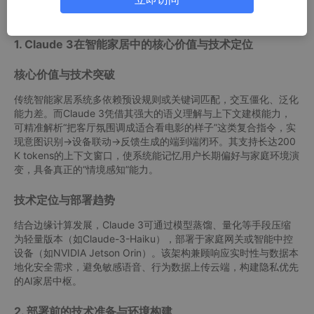
1. Claude 3在智能家居中的核心价值与技术定位
核心价值与技术突破
传统智能家居系统多依赖预设规则或关键词匹配，交互僵化、泛化
能力差。而Claude 3凭借其强大的语义理解与上下文建模能力，
可精准解析“把客厅氛围调成适合看电影的样子”这类复合指令，实
现意图识别→设备联动→反馈生成的端到端闭环。其支持长达200
K tokens的上下文窗口，使系统能记忆用户长期偏好与家庭环境演
变，具备真正的“情境感知”能力。
技术定位与部署趋势
结合边缘计算发展，Claude 3可通过模型蒸馏、量化等手段压缩
为轻量版本（如Claude-3-Haiku），部署于家庭网关或智能中控
设备（如NVIDIA Jetson Orin）。该架构兼顾响应实时性与数据本
地化安全需求，避免敏感语音、行为数据上传云端，构建隐私优先
的AI家居中枢。
2. 部署前的技术准备与环境构建