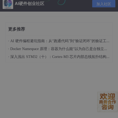
三类：
嵌入式
单板计算机（如树莓派系列）、专用AI加速模块（如
AI硬件创业社区
加入社区
Google Coral TPU Stick）以及高性能边缘服务器（如NVIDIA Jet
son Orin系列）。以下是针对典型设备在运行轻量化版Claude 3时
的表现对比：
是否
更多推荐
内
典
支持
存
推理性
CPU架
GPU/TP
型
FP1
·
AI 硬件编程避坑指南：从“跑通代码”到“验证闭环”的验证工程实战
设备型号
（R
能（Tok
构
U支持
功
6/IN
A
ens/s）
·
Docker Namespace 原理：容器为什么能“以为自己是台独立的机器“
耗
T8量
M）
·
深入浅出 STM32（十）：Cortex-M3 芯片内部总线拓扑结构与统一编址机制解析
化
8G
否
Raspber
ARM C
B L
~
<1 toke
（需
无独立G
ry Pi 4B
ortex-
PD
5
n/s（未
软件
PU
(8GB)
A72
DR
W
优化）
模
4
拟）
4G
~3 toke
ARM A
~
是
NVIDIA J
B L
CUDA G
ns/s（Q
57 + M
1
（Te
etson Na
PD
PU（12
8量化Ll
axwell
0
nsor