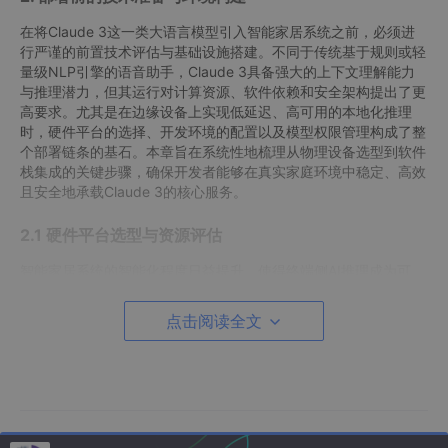
在将Claude 3这一类大语言模型引入智能家居系统之前，必须进
行严谨的前置技术评估与基础设施搭建。不同于传统基于规则或轻
量级NLP引擎的语音助手，Claude 3具备强大的上下文理解能力
与推理潜力，但其运行对计算资源、软件依赖和安全架构提出了更
高要求。尤其是在边缘设备上实现低延迟、高可用的本地化推理
时，硬件平台的选择、开发环境的配置以及模型权限管理构成了整
个部署链条的基石。本章旨在系统性地梳理从物理设备选型到软件
栈集成的关键步骤，确保开发者能够在真实家庭环境中稳定、高效
且安全地承载Claude 3的核心服务。
2.1 硬件平台选型与资源评估
智能家居系统的智能化程度日益提升，使得终端侧AI推理成为可
能。然而，要支持像Claude 3这样的大型语言模型（尽管通常以
蒸馏或量化版本部署于边缘），必须精确评估目标硬件平台的算
点击阅读全文
力、内存带宽与存储容量等关键指标。选择不当不仅会导致响应延
迟过高，还可能因资源耗尽引发系统崩溃。
2.1.1 支持Claude 3运行的边缘设备对比分析
目前市面上可用于本地LLM推理的边缘设备种类繁多，主要可分为