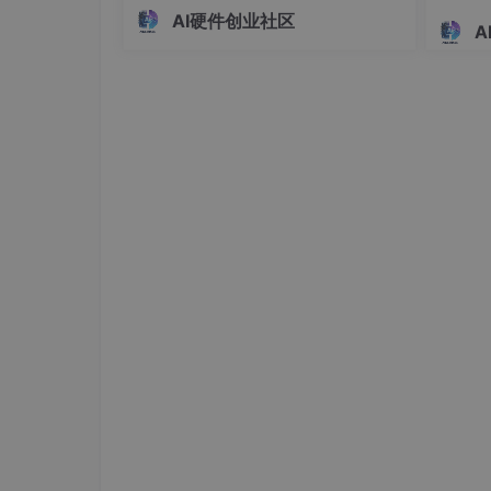
数据采集和实时控制。详细说明了操作
T1 高 + T2 低（近距离 0.1~0.2m）
：适
离报警
AI硬件创业社区
步骤、依赖环境、文件结构和代码功
A
T1 低 + T2 高（远距离 0.5~5m）
：用于
32 
能，强调先用模拟数据跑通流程再接入
警模块
T1 低 + T2 低（超远距离 0.5~8m）
：适
真机的学习方法。配套代码实现了从数
据采集、质检、模型训练到实时推理的
完整闭环，适合物联网和边缘
3.2 音视频器件选型
麦克风优先选用带防尘防水结构的
高灵敏度驻极
~8W、3Ω/4Ω 防尘防水款，空旷巷道选用 3
度可达 100dB 以上。
3.3 供电方案选择
手持终端、室内调度机选用
单 USB 供电（4V~
SB 接口电流有限，无法支撑喇叭满功率输出
5V~7V，电压超过 5V 时必须拆除 R1 电
稳定电压。
四、设备接线、布线规范与调试排
4.1 系统架构与接线流程