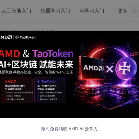
人工智能入门
机器学习入门
AI学习入门
更多
3 语音模组破解高噪回声难题
X-0813 语音模组破解高噪回声难题
5 发布
、巷道回声、粉尘潮湿、温度波动等问题，一直是传统对讲、应
、矿车持续运转，综合噪音可达 85~100dB，狭长巷道又会
出现透水、瓦斯超限等险情，通信不畅会直接引发安全事故。
限时免费领取 AMD AI 云算力
噪、功放电路，设计复杂、调试周期长，普通消费级音频器件也