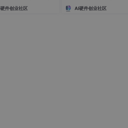
配矿工手持对讲、便携呼叫器；
硬件系统设计 基于 51/STM
系统设计 基于单片机的双路温
I硬件创业社区
AI硬件创业社区
巷道壁挂终端、主巷道应急广播；
单片机的车载简易超声测距报
时显示与自动制冷调控装置开
设计（022901）
（023101）
合长距离掘进面、大型露天矿区。
体咪头
，长距离点位搭配高灵敏度型号，提升拾音效果。喇叭推
Ω 喇叭提升音量，狭小硐室选用 4Ω 喇叭保证音质，装配标准腔体
5.25V）
，静态功耗低、接线简单，适合电池供电设备，注意普通
。巷道广播、大功率对讲终端采用
USB + 备用双供电
，备用供电口
阻，保障功放满功率运行，电源设计需预留 1A 电流余量，并搭配滤波
障