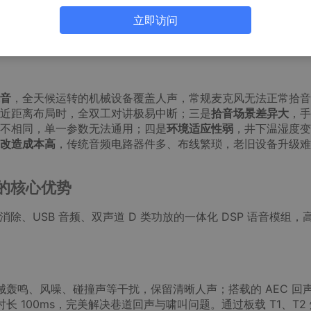
本文结合现场实战经验，介绍
WX-0813 AI 降噪回声消除语音
立即访问
、参数配置、接线规范、故障排查等内容，为矿用设备研发、老
音
，全天候运转的机械设备覆盖人声，常规麦克风无法正常拾音
近距离布局时，全双工对讲极易中断；三是
拾音场景差异大
，手
不相同，单一参数无法通用；四是
环境适应性弱
，井下温湿度变
改造成本高
，传统音频电路器件多、布线繁琐，老旧设备升级难
景的核心优势
 回声消除、USB 音频、双声道 D 类功放的一体化 DSP 语音模组，
械轰鸣、风噪、碰撞声等干扰，保留清晰人声；搭载的 AEC 回
时长 100ms，完美解决巷道回声与啸叫问题。通过板载 T1、T2