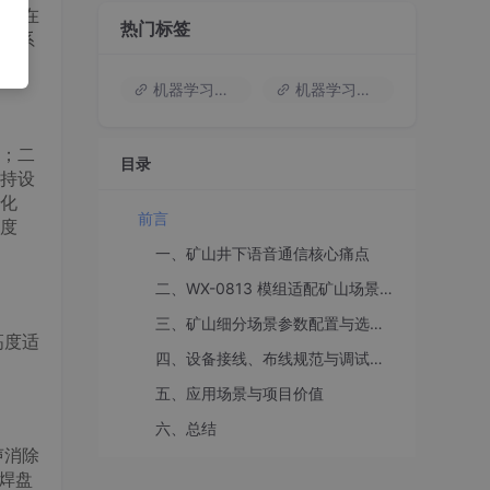
模组
在
热门标签
旧系
机器学习入门
机器学习基础知识
；二
目录
持设
化
前言
度
一、矿山井下语音通信核心痛点
二、WX-0813 模组适配矿山场景的核心优势
三、矿山细分场景参数配置与选型方案
高度适
四、设备接线、布线规范与调试排障
五、应用场景与项目价值
六、总结
声消除
 焊盘