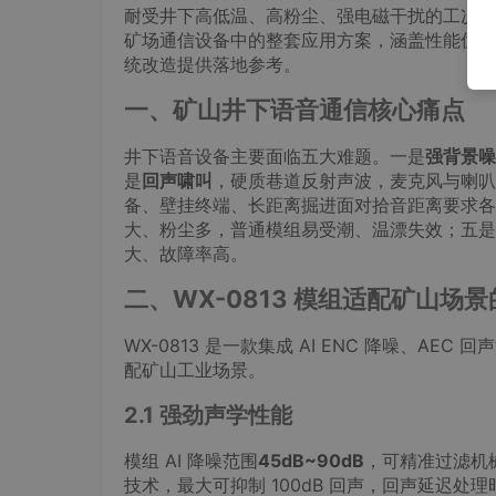
耐受井下高低温、高粉尘、强电磁干扰的工况。
矿场通信设备中的整套应用方案，涵盖性能优势
统改造提供落地参考。
一、矿山井下语音通信核心痛点
井下语音设备主要面临五大难题。一是
强背景噪
是
回声啸叫
，硬质巷道反射声波，麦克风与喇叭
备、壁挂终端、长距离掘进面对拾音距离要求各
大、粉尘多，普通模组易受潮、温漂失效；五是
大、故障率高。
二、WX-0813 模组适配矿山场
WX-0813 是一款集成 AI ENC 降噪、AEC
配矿山工业场景。
2.1 强劲声学性能
模组 AI 降噪范围
45dB~90dB
，可精准过滤机
技术，最大可抑制 100dB 回声，回声延迟处理