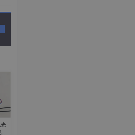
机光
硬件