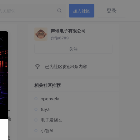
登录
加入社区
声讯电子有限公司
@fjy6789
关注
已为社区贡献6条内容
相关社区推荐
openvela
tuya
急广
形成强
电子发烧友
小智AI
无法