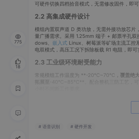
可硬件切换四档拾音模式，无需修改固件，即可
2.2 高集成硬件设计
模组内置双声道 D 类功放，无需外接功放芯片，最
量广播需求。采用 1.25mm 端子 + 邮票半
775
dows、
嵌入式
Linux、树莓派等矿场主流工控
电双模式，高压工况下拆除板载 R1 电阻，即
2.3 工业级环境耐受能力
18
常规模组工作温度为 **-20℃~70℃
，覆盖绝
拓展至
-40℃~85℃**。配合整机三防工艺
小时不间断工作要求。
2.4 核心参数一览
表格
# 语音识别
# 硬件开发
功能项
技术指标