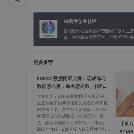
AI 降噪
45dB ~ 90dB
回声消除
最大 100dB，延迟 100ms
AI硬件创业社区
拾音距离
0.1m~8m（四档可调）
智能硬件社区聚焦AI智能硬件技术生
功放输出
台，同步全国赛事资讯、开展 OPC
3Ω 负载最高 7.9W，4Ω 负载最高 6
工作温度
标准 - 20℃~70℃，工业级 - 40
输入阻抗
30kΩ，兼容驻极体麦克风
更多推荐
系统兼容
全平台 USB 免驱
ESP32 数据闭环实操：现成练习
数据怎么用，命令怎么敲，代码写
三、矿山细分场景参数配置与选型
了啥
本文介绍了ESP32数据闭环实操流程，
3.1 拾音模式配置（T1/T2 焊盘）
重点讲解了如何使用预先准备的练习数
据快速上手。文章分为两部分：A部分
焊盘悬空为高电平，对地短接为低电平，四种模
使用现成的合成数据（包括正常、丢
包、静音等场景）完成质检、可视化、
【单片
T1 高 + T2 高（中距离 0.5~2m）
：适用
训练全流程；B部分接入真实硬件进行
STM