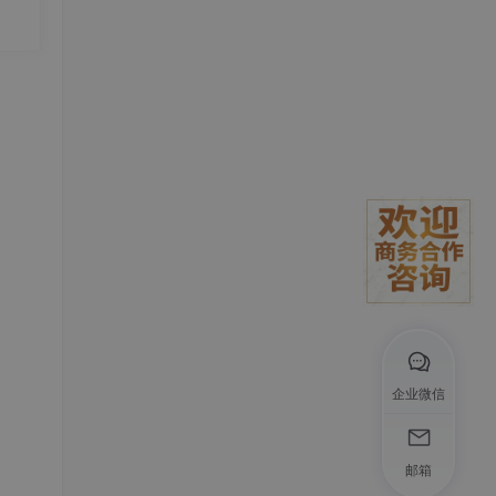
度实
发
荐 5
后响
 U
电压
电容
企业微信
邮箱