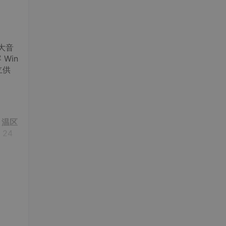
大音
Win
立供
，温区
24