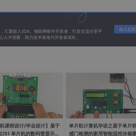
压制井下各类机械噪音
消除巷道回声、对讲啸叫
适配手持、壁挂、长巷道全场景
加入社区
态，汇聚嵌入式AI、物联网硬件开发者，打造交流分享平
 核心人才招募，助力技术落地与开发者成长。
.6W
满足应急广播、大音量喊话
℃~85℃
适配井下复杂温区
通用矿用拾音咪头，采购便捷
适配工控主机与老旧设备改造
方案
式对应不同使用场景：
机课程设计/毕业设计】基于
单片机计算机毕设之基于单片
于井口调度室、硐室固定对讲终端；
32/51 单片机的数码管显示距
感门检测的家用智能温控冰箱