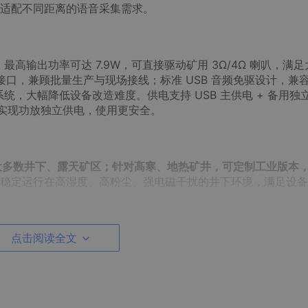
适配不同距离的语音采集需求。
高输出功率可达 7.9W，可直接驱动矿用 3Ω/4Ω 喇叭，满足
孔双接口，兼顾批量生产与现场接线；标准 USB 音频免驱设计，兼容 
系统，大幅降低设备改造难度。供电支持 USB 主供电 + 备用独
可实现功放独立供电，使用更安全。
大多数井下、露天矿区；针对高寒、地热矿井，可定制工业版本
，可稳定运行在高湿度、高粉尘、强电磁干扰的井下环境，满足设备 
点击阅读全文
矿山应用价值